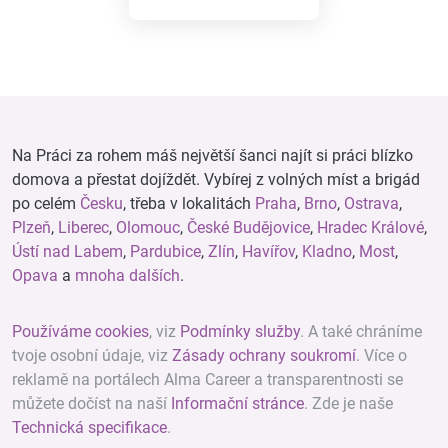
Na Práci za rohem máš největší šanci najít si práci blízko
domova a přestat dojíždět. Vybírej z volných míst a brigád
po celém
Česku
, třeba v lokalitách
Praha
,
Brno
,
Ostrava
,
Plzeň
,
Liberec
,
Olomouc
,
České Budějovice
,
Hradec Králové
,
Ústí nad Labem
,
Pardubice
,
Zlín
,
Havířov
,
Kladno
,
Most
,
Opava
a
mnoha dalších
.
Používáme cookies
, viz
Podmínky služby
. A také chráníme
tvoje osobní údaje, viz
Zásady ochrany soukromí
. Více o
reklamě na portálech Alma Career a transparentnosti se
můžete dočíst na naší
Informační stránce
. Zde je naše
Technická specifikace
.