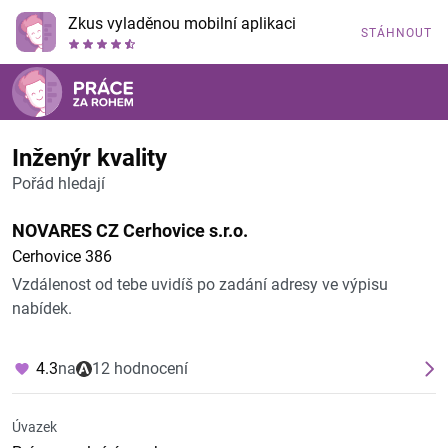
Zkus vyladěnou mobilní aplikaci
STÁHNOUT
Inženýr kvality
Pořád hledají
NOVARES CZ Cerhovice s.r.o.
Cerhovice 386
Vzdálenost od tebe uvidíš po zadání adresy ve výpisu
nabídek.
4.3
na
12 hodnocení
Úvazek