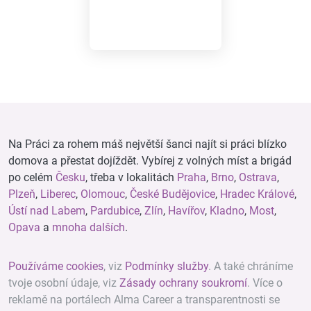
Na Práci za rohem máš největší šanci najít si práci blízko
domova a přestat dojíždět. Vybírej z volných míst a brigád
po celém
Česku
, třeba v lokalitách
Praha
,
Brno
,
Ostrava
,
Plzeň
,
Liberec
,
Olomouc
,
České Budějovice
,
Hradec Králové
,
Ústí nad Labem
,
Pardubice
,
Zlín
,
Havířov
,
Kladno
,
Most
,
Opava
a
mnoha dalších
.
Používáme cookies
, viz
Podmínky služby
. A také chráníme
tvoje osobní údaje, viz
Zásady ochrany soukromí
. Více o
reklamě na portálech Alma Career a transparentnosti se