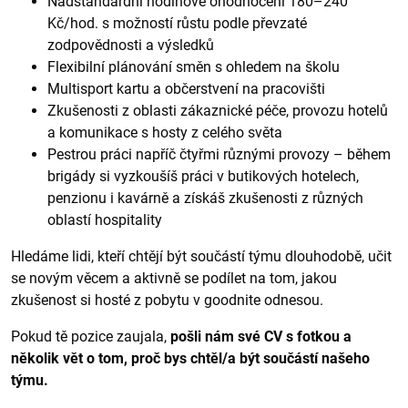
Nadstandardní hodinové ohodnocení 180–240
Kč/hod. s možností růstu podle převzaté
zodpovědnosti a výsledků
Flexibilní plánování směn s ohledem na školu
Multisport kartu a občerstvení na pracovišti
Zkušenosti z oblasti zákaznické péče, provozu hotelů
a komunikace s hosty z celého světa
Pestrou práci napříč čtyřmi různými provozy – během
brigády si vyzkoušíš práci v butikových hotelech,
penzionu i kavárně a získáš zkušenosti z různých
oblastí hospitality
Hledáme lidi, kteří chtějí být součástí týmu dlouhodobě, učit
se novým věcem a aktivně se podílet na tom, jakou
zkušenost si hosté z pobytu v goodnite odnesou.
Pokud tě pozice zaujala,
pošli nám své CV s fotkou a
několik vět o tom, proč bys chtěl/a být součástí našeho
týmu.