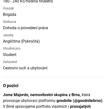
180 - 240 Kč/hodina hrubého
Úvazek
Brigáda
Smlouva
Dohoda o provedení práce
Jazyky
Angličtina (Pokročilá)
Vhodné pro
Student
Zařazené
Cestovní ruch a ubytování
O pozici
Jsme Majordo, nemovitostní skupina z Brna,
která
provozuje ubytovací platformu
goodnite (@goodnitebrno)
.
V Brně spravujeme portfolio vlastních i
pronajatých