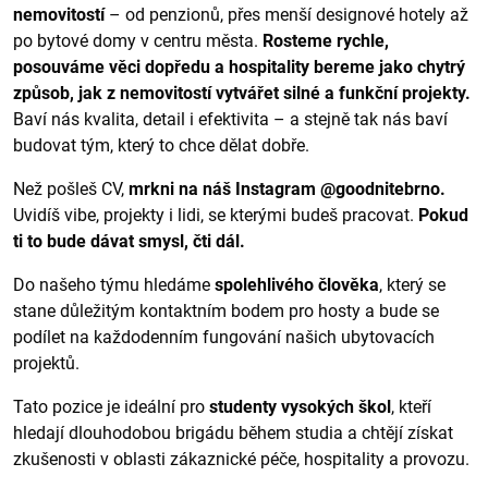
nemovitostí
– od penzionů, přes menší designové hotely až
po bytové domy v centru města.
Rosteme rychle,
posouváme věci dopředu a hospitality bereme jako chytrý
způsob, jak z nemovitostí vytvářet silné a funkční projekty.
Baví nás kvalita, detail i efektivita – a stejně tak nás baví
budovat tým, který to chce dělat dobře.
Než pošleš CV,
mrkni na náš Instagram @goodnitebrno.
Uvidíš vibe, projekty i lidi, se kterými budeš pracovat.
Pokud
ti to bude dávat smysl, čti dál.
Do našeho týmu hledáme
spolehlivého člověka
, který se
stane důležitým kontaktním bodem pro hosty a bude se
podílet na každodenním fungování našich ubytovacích
projektů.
Tato pozice je ideální pro
studenty vysokých škol
, kteří
hledají dlouhodobou brigádu během studia a chtějí získat
zkušenosti v oblasti zákaznické péče, hospitality a provozu.