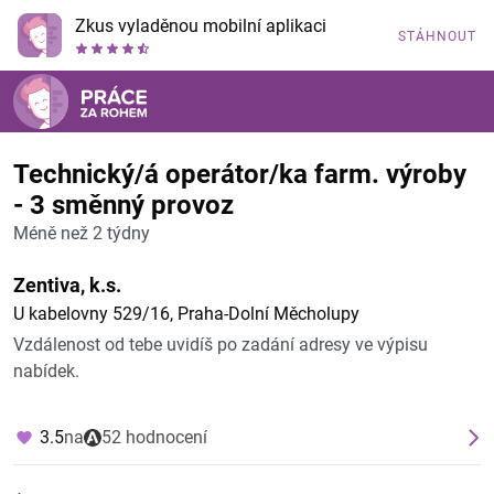
Zkus vyladěnou mobilní aplikaci
STÁHNOUT
Technický/á operátor/ka farm. výroby
- 3 směnný provoz
Méně než 2 týdny
Zentiva, k.s.
U kabelovny 529/16, Praha-Dolní Měcholupy
Vzdálenost od tebe uvidíš po zadání adresy ve výpisu
nabídek.
3.5
na
52 hodnocení