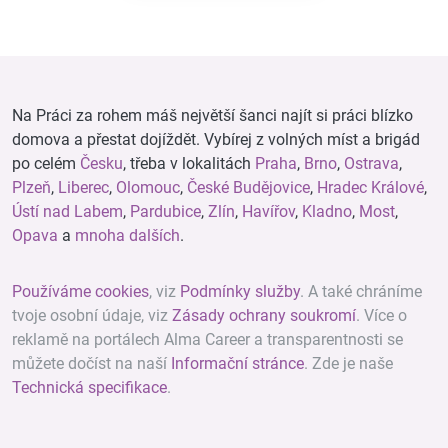
Na Práci za rohem máš největší šanci najít si práci blízko
domova a přestat dojíždět. Vybírej z volných míst a brigád
po celém
Česku
, třeba v lokalitách
Praha
,
Brno
,
Ostrava
,
Plzeň
,
Liberec
,
Olomouc
,
České Budějovice
,
Hradec Králové
,
Ústí nad Labem
,
Pardubice
,
Zlín
,
Havířov
,
Kladno
,
Most
,
Opava
a
mnoha dalších
.
Používáme cookies
, viz
Podmínky služby
. A také chráníme
tvoje osobní údaje, viz
Zásady ochrany soukromí
. Více o
reklamě na portálech Alma Career a transparentnosti se
můžete dočíst na naší
Informační stránce
. Zde je naše
Technická specifikace
.