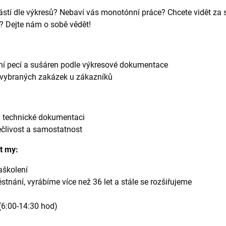
stí dle výkresů? Nebaví vás monotónní práce? Chcete vidět za 
? Dejte nám o sobě vědět!
í pecí a sušáren podle výkresové dokumentace
í vybraných zakázek u zákazníků
v technické dokumentaci
ečlivost a samostatnost
t my:
aškolení
stnání, vyrábíme více než 36 let a stále se rozšiřujeme
6:00-14:30 hod)