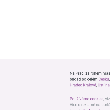
Na Práci za rohem máš n
brigád po celém
Česku
Hradec Králové
,
Ústí n
Používáme cookies
, vi
Více o reklamě na port