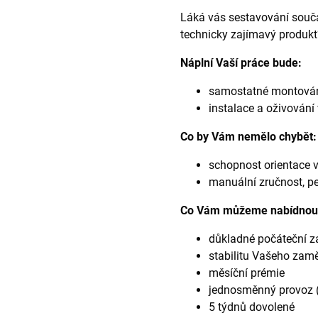
Láká vás sestavování součá
technicky zajímavý produkt
Náplní Vaší práce bude:
samostatné montován
instalace a oživován
Co by Vám nemělo chybět:
schopnost orientace 
manuální zručnost, p
Co Vám můžeme nabídnou
důkladné počáteční z
stabilitu Vašeho zamě
měsíční prémie
jednosměnný provoz (
5 týdnů dovolené