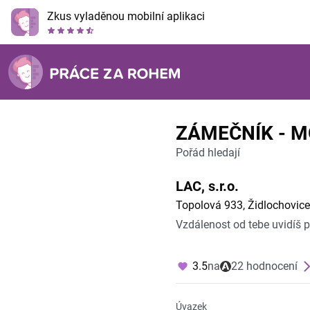
Zkus vyladěnou mobilní aplikaci
ZÁMEČNÍK - 
Pořád hledají
LAC, s.r.o.
Topolová 933, Židlochovice
Vzdálenost od tebe uvidíš 
3.5
na
22 hodnocení
Úvazek