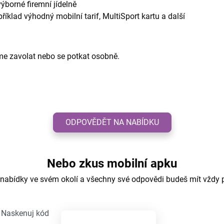
ýborné firemní jídelně
příklad výhodný mobilní tarif, MultiSport kartu a další
me zavolat nebo se potkat osobně.
ODPOVĚDĚT NA NABÍDKU
Nebo zkus mobilní apku
 nabídky ve svém okolí a všechny své odpovědi budeš mít vždy 
Naskenuj kód