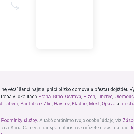
ejvětší šanci najít si práci blízko domova a přestat dojíždět. Vy
, třeba v lokalitách
Praha
,
Brno
,
Ostrava
,
Plzeň
,
Liberec
,
Olomouc
ad Labem
,
Pardubice
,
Zlín
,
Havířov
,
Kladno
,
Most
,
Opava
a
mnoha
z
Podmínky služby
. A také chráníme tvoje osobní údaje, viz
Zása
álech Alma Career a transparentnosti se můžete dočíst na naší
I