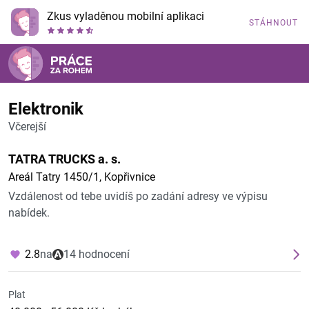
Zkus vyladěnou mobilní aplikaci
STÁHNOUT
Elektronik
Včerejší
TATRA TRUCKS a. s.
Areál Tatry 1450/1, Kopřivnice
Vzdálenost od tebe uvidíš po zadání adresy ve výpisu
nabídek.
2.8
na
14 hodnocení
Plat