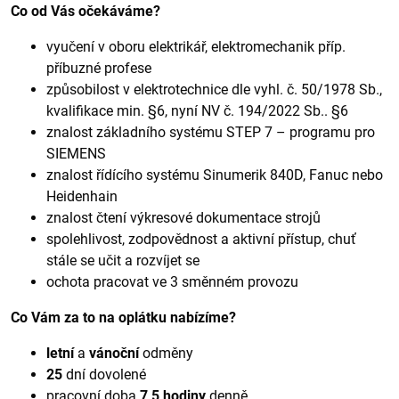
Co od Vás očekáváme?
vyučení v oboru elektrikář, elektromechanik příp.
příbuzné profese
způsobilost v elektrotechnice dle vyhl. č. 50/1978 Sb.,
kvalifikace min. §6, nyní NV č. 194/2022 Sb.. §6
znalost základního systému STEP 7 – programu pro
SIEMENS
znalost řídícího systému Sinumerik 840D, Fanuc nebo
Heidenhain
znalost čtení výkresové dokumentace strojů
spolehlivost, zodpovědnost a aktivní přístup, chuť
stále se učit a rozvíjet se
ochota pracovat ve 3 směnném provozu
Co Vám za to na oplátku nabízíme?
letní
a
vánoční
odměny
25
dní dovolené
pracovní doba
7,5 hodiny
denně