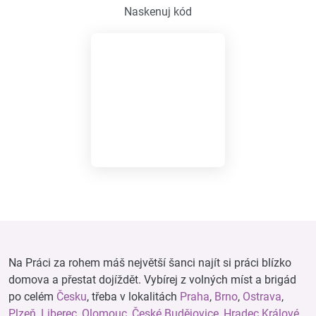
Naskenuj kód
Na Práci za rohem máš největší šanci najít si práci blízko
domova a přestat dojíždět. Vybírej z volných míst a brigád
po celém
Česku
, třeba v lokalitách
Praha
,
Brno
,
Ostrava
,
Plzeň
,
Liberec
,
Olomouc
,
České Budějovice
,
Hradec Králové
,