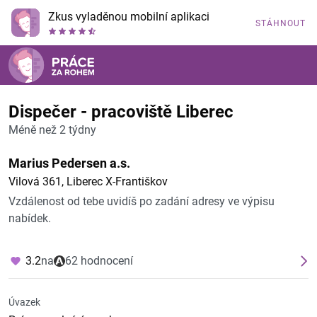
Zkus vyladěnou mobilní aplikaci
STÁHNOUT
Dispečer - pracoviště Liberec
Méně než 2 týdny
Marius Pedersen a.s.
Vilová 361, Liberec X-Františkov
Vzdálenost od tebe uvidíš po zadání adresy ve výpisu
nabídek.
3.2
na
62 hodnocení
Úvazek