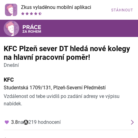
Zkus vyladěnou mobilní aplikaci
STÁHNOUT
KFC Plzeň sever DT hledá nové kolegy
na hlavní pracovní poměr!
Dnešní
KFC
Studentská 1709/131, Plzeň-Severní Předměstí
Vzdálenost od tebe uvidíš po zadání adresy ve výpisu
nabídek.
3.8
na
219 hodnocení