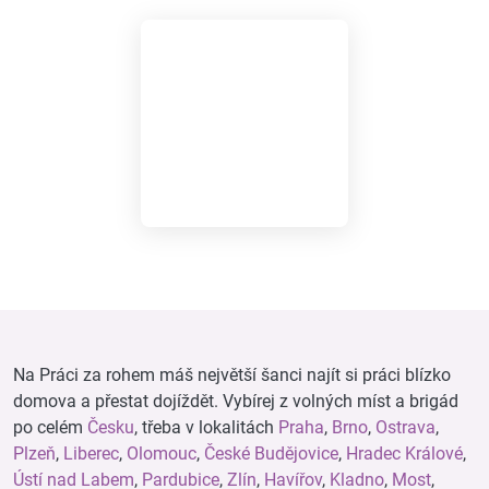
Na Práci za rohem máš největší šanci najít si práci blízko
domova a přestat dojíždět. Vybírej z volných míst a brigád
po celém
Česku
, třeba v lokalitách
Praha
,
Brno
,
Ostrava
,
Plzeň
,
Liberec
,
Olomouc
,
České Budějovice
,
Hradec Králové
,
Ústí nad Labem
,
Pardubice
,
Zlín
,
Havířov
,
Kladno
,
Most
,