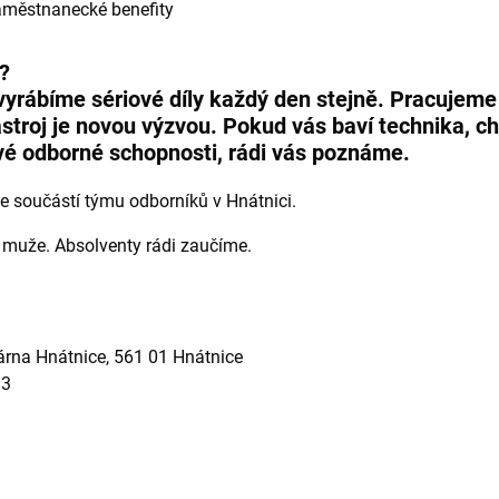
aměstnanecké benefity
?
vyrábíme sériové díly každý den stejně. Pracujeme
stroj je novou výzvou. Pokud vás baví technika, ch
své odborné schopnosti, rádi vás poznáme.
se součástí týmu odborníků v Hnátnici.
i muže. Absolventy rádi zaučíme.
járna Hnátnice, 561 01 Hnátnice
93