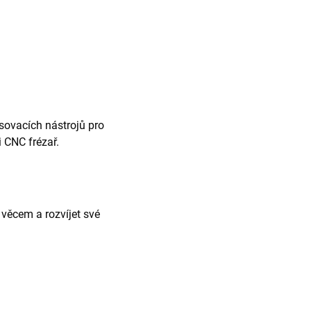
isovacích nástrojů pro
 CNC frézař.
 věcem a rozvíjet své