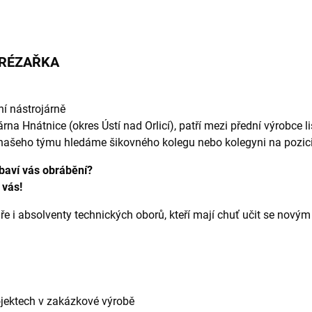
FRÉZAŘKA
ní nástrojárně
rna Hnátnice (okres Ústí nad Orlicí), patří mezi přední výrobce l
našeho týmu hledáme šikovného kolegu nebo kolegyni na pozici
baví vás obrábění?
vás!
 i absolventy technických oborů, kteří mají chuť učit se novým
jektech v zakázkové výrobě