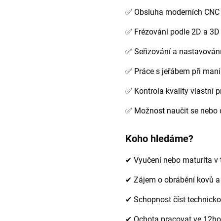
✅ Obsluha moderních CNC 
✅ Frézování podle 2D a 3D
✅ Seřizování a nastavování
✅ Práce s jeřábem při mani
✅ Kontrola kvality vlastní 
✅ Možnost naučit se nebo 
Koho hledáme?
✔ Vyučení nebo maturita v
✔ Zájem o obrábění kovů a
✔ Schopnost číst technick
✔ Ochota pracovat ve 12h