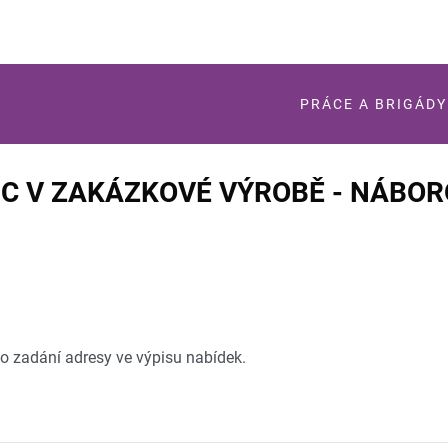
PRÁCE A BRIGÁDY
C V ZAKÁZKOVÉ VÝROBĚ - NÁBO
po zadání adresy ve výpisu nabídek.