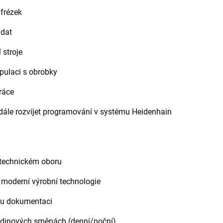
frézek
 dat
 stroje
pulaci s obrobky
práce
dále rozvíjet programování v systému Heidenhain
 technickém oboru
 moderní výrobní technologie
ou dokumentaci
odinových směnách (denní/noční)