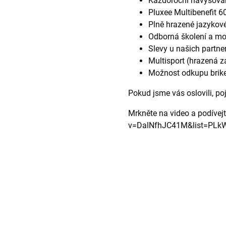
Každoroční navyšová
Pluxee Multibenefit 6
Plně hrazené jazykové
Odborná školení a mož
Slevy u našich partner
Multisport (hrazená
Možnost odkupu brike
Pokud jsme vás oslovili, po
Mrkněte na video a podívejt
v=DalNfhJC41M&list=PLk