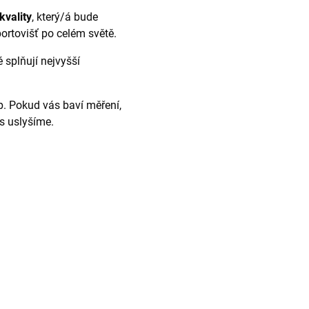
kvality
, který/á bude
portovišť po celém světě.
é splňují nejvyšší
p. Pokud vás baví měření,
s uslyšíme.