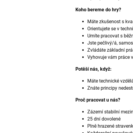
Koho bereme do hry?
Máte zkušenost s kval
Orientujete se v tech
Umíte pracovat s běžn
Jste pečlivý/á, samo
Zvládáte základní prá
Vyhovuje vám práce
Potěší nás, když:
Máte technické vzděl
Znáte principy nedes
Proč pracovat u nás?
Zázemí stabilní mezin
25 dní dovolené
Plně hrazené straven