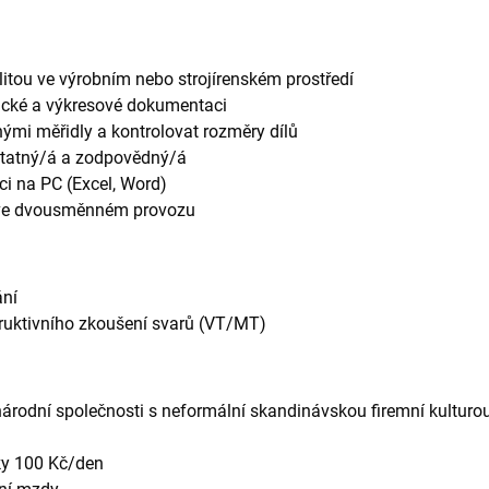
itou ve výrobním nebo strojírenském prostředí
nické a výkresové dokumentaci
ými měřidly a kontrolovat rozměry dílů
statný/á a zodpovědný/á
ci na PC (Excel, Word)
 ve dvousměnném provozu
ání
truktivního zkoušení svarů (VT/MT)
árodní společnosti s neformální skandinávskou firemní kulturo
ky 100 Kč/den