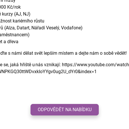
ní mzdy
000 Kč/rok
 kurzy (AJ, NJ)
nost kariérního růstu
ů (Alza, Datart, Nářadí Veselý, Vodafone)
 zaměstnancem)
t a dřeva
jďte s námi dělat svět lepším místem a dejte nám o sobě vědět!
e se, jaká hřiště u nás vznikají: https://www.youtube.com/watc
WNPKGQ30ttWDvxkIoYYgv0ug2U_dYr0&index=1
ODPOVĚDĚT NA NABÍDKU