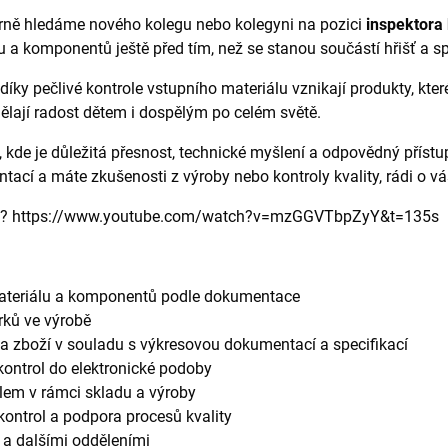
rně hledáme nového kolegu nebo kolegyni na pozici
inspektora 
lu a komponentů ještě před tím, než se stanou součástí hřišť a s
 díky pečlivé kontrole vstupního materiálu vznikají produkty, kter
ělají radost dětem i dospělým po celém světě.
, kde je důležitá přesnost, technické myšlení a odpovědný přístu
ací a máte zkušenosti z výroby nebo kontroly kvality, rádi o vá
axi? https://www.youtube.com/watch?v=mzGGVTbpZyY&t=135s
ateriálu a komponentů podle dokumentace
rků ve výrobě
a zboží v souladu s výkresovou dokumentací a specifikací
ontrol do elektronické podoby
lem v rámci skladu a výroby
kontrol a podpora procesů kvality
 a dalšími odděleními