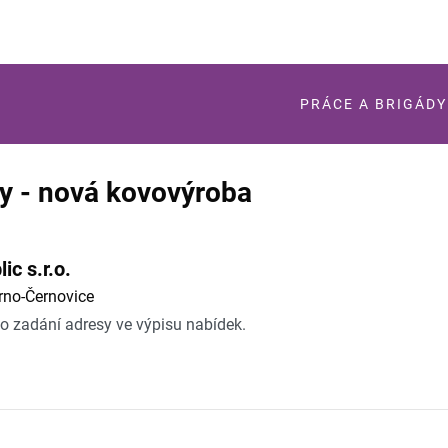
PRÁCE A BRIGÁDY
ty - nová kovovýroba
c s.r.o.
rno-Černovice
po zadání adresy ve výpisu nabídek.