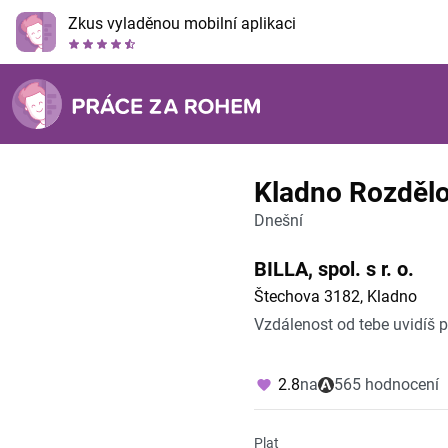
Zkus vyladěnou mobilní aplikaci
Kladno Rozděl
Dnešní
BILLA, spol. s r. o.
Štechova 3182, Kladno
Vzdálenost od tebe uvidíš 
2.8
na
565 hodnocení
Plat