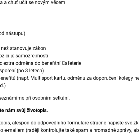
ka a chuť učit se novým věcem
 od nástupu)
e než stanovuje zákon
ozici je samozřejmostí
c extra odměna do benefitní Cafeterie
spoření (po 3 letech)
nefitů (např. Multisport kartu, odměnu za doporučení kolegy ne
d.)
 seznámíme při osobním setkání.
te nám svůj životopis.
opis, alespoň do odpovědního formuláře stručně napište své z
bo e-mailem (raději kontrolujte také spam a hromadné zprávy, ab