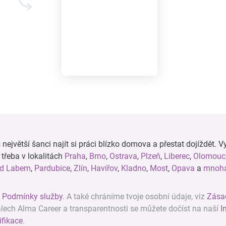
ejvětší šanci najít si práci blízko domova a přestat dojíždět. Vy
, třeba v lokalitách
Praha
,
Brno
,
Ostrava
,
Plzeň
,
Liberec
,
Olomouc
ad Labem
,
Pardubice
,
Zlín
,
Havířov
,
Kladno
,
Most
,
Opava
a
mnoha
z
Podmínky služby
. A také chráníme tvoje osobní údaje, viz
Zása
álech Alma Career a transparentnosti se můžete dočíst na naší
I
ifikace
.