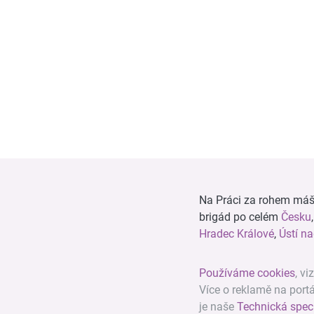
Na Práci za rohem máš n
brigád po celém
Česku
Hradec Králové
,
Ústí n
Používáme cookies
, vi
Více o reklamě na port
je naše
Technická spec