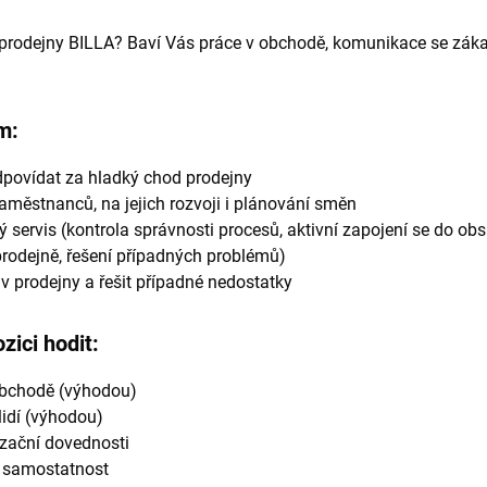
 prodejny BILLA? Baví Vás práce v obchodě, komunikace se záka
m:
povídat za hladký chod prodejny
zaměstnanců, na jejich rozvoji i plánování směn
 servis (kontrola správnosti procesů, aktivní zapojení se do ob
rodejně, řešení případných problémů)
v prodejny a řešit případné nedostatky
ici hodit:
 obchodě (výhodou)
idí (výhodou)
zační dovednosti
 samostatnost