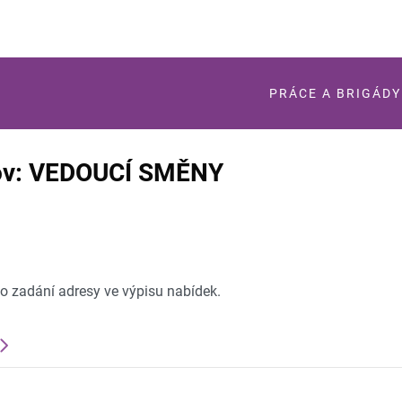
PRÁCE A BRIGÁDY
ov: VEDOUCÍ SMĚNY
po zadání adresy ve výpisu nabídek.