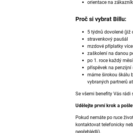
orientace na zákazní
Proč si vybrat Billu:
5 týdnů dovolené (již
stravenkový paušál
mzdové příplatky víc
zaškolení na danou p
po 1. roce každý měsí
příspěvek na penzijní 
máme širokou škálu be
vybraných partnerů at
Se všemi benefity Vás rádi
Udělejte první krok a pošle
Pokud nemáte po ruce život
kontaktovat telefonicky ne
nepřehlédli).