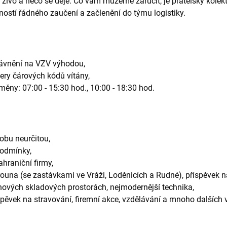
le živo a něco se děje. Co vám můžeme zaručit, je přátelský kolekt
ostí řádného zaučení a začlenění do týmu logistiky.
rávnění na VZV výhodou,
ery čárových kódů vítány,
ěny: 07:00 - 15:30 hod., 10:00 - 18:30 hod.
obu neurčitou,
podmínky,
hraniční firmy,
ouna (se zastávkami ve Vráži, Loděnicích a Rudné), příspěvek n
v nových skladových prostorách, nejmodernější technika,
pěvek na stravování, firemní akce, vzdělávání a mnoho dalších vě