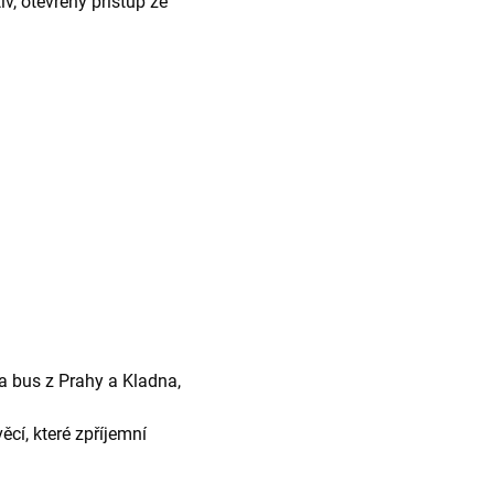
iv, otevřený přístup ze
a bus z Prahy a Kladna,
cí, které zpříjemní