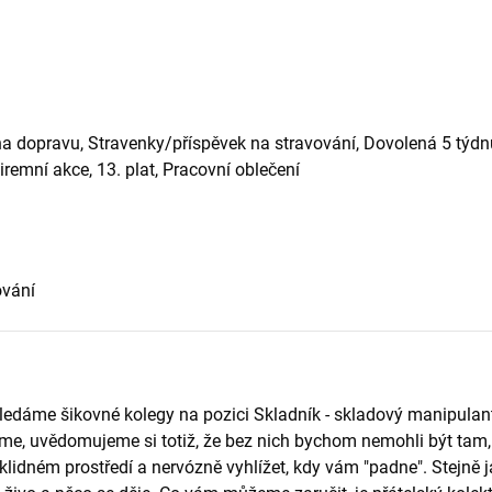
a dopravu, Stravenky/příspěvek na stravování, Dovolená 5 týdnů,
iremní akce, 13. plat, Pracovní oblečení
ování
hledáme šikovné kolegy na pozici Skladník - skladový manipulant
me, uvědomujeme si totiž, že bez nich bychom nemohli být ta
v klidném prostředí a nervózně vyhlížet, kdy vám "padne". Stejně