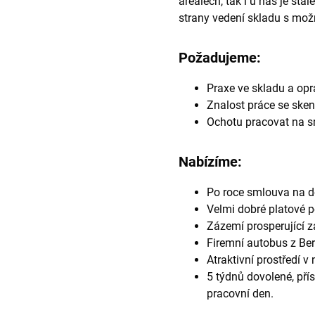
areálech, tak i u nás je stá
strany vedení skladu s možn
Požadujeme:
Praxe ve skladu a op
Znalost práce se sken
Ochotu pracovat na sm
Nabízíme:
Po roce smlouva na d
Velmi dobré platové 
Zázemí prosperující za
Firemní autobus z Ber
Atraktivní prostředí 
5 týdnů dovolené, přís
pracovní den.