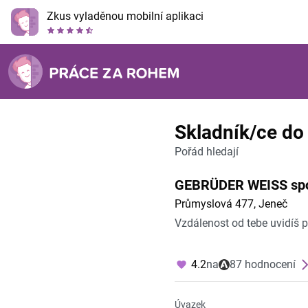
Zkus vyladěnou mobilní aplikaci
Skladník/ce do 
Pořád hledají
GEBRÜDER WEISS spol.
Průmyslová 477, Jeneč
Vzdálenost od tebe uvidíš 
4.2
na
87 hodnocení
Úvazek