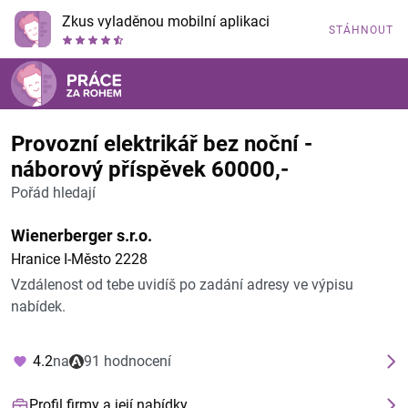
Zkus vyladěnou mobilní aplikaci
STÁHNOUT
Provozní elektrikář bez noční -
náborový příspěvek 60000,-
Pořád hledají
Wienerberger s.r.o.
Hranice I-Město 2228
Vzdálenost od tebe uvidíš po zadání adresy ve výpisu
nabídek.
4.2
na
91 hodnocení
Profil firmy a její nabídky