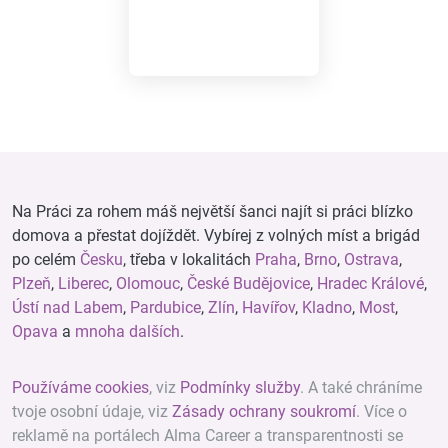
Na Práci za rohem máš největší šanci najít si práci blízko
domova a přestat dojíždět. Vybírej z volných míst a brigád
po celém
Česku
, třeba v lokalitách
Praha
,
Brno
,
Ostrava
,
Plzeň
,
Liberec
,
Olomouc
,
České Budějovice
,
Hradec Králové
,
Ústí nad Labem
,
Pardubice
,
Zlín
,
Havířov
,
Kladno
,
Most
,
Opava
a
mnoha dalších
.
Používáme cookies
, viz
Podmínky služby
. A také chráníme
tvoje osobní údaje, viz
Zásady ochrany soukromí
. Více o
reklamě na portálech Alma Career a transparentnosti se