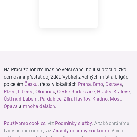
Na Práci za rohem máš největší šanci najít si práci blízko
domova a přestat dojíždět. Vybírej z volných míst a brigád
po celém
Česku
, třeba v lokalitách
Praha
,
Brno
,
Ostrava
,
Plzeň
,
Liberec
,
Olomouc
,
České Budějovice
,
Hradec Králové
,
Ústí nad Labem
,
Pardubice
,
Zlín
,
Havířov
,
Kladno
,
Most
,
Opava
a
mnoha dalších
.
Používáme cookies
, viz
Podmínky služby
. A také chráníme
tvoje osobní údaje, viz
Zásady ochrany soukromí
. Více o