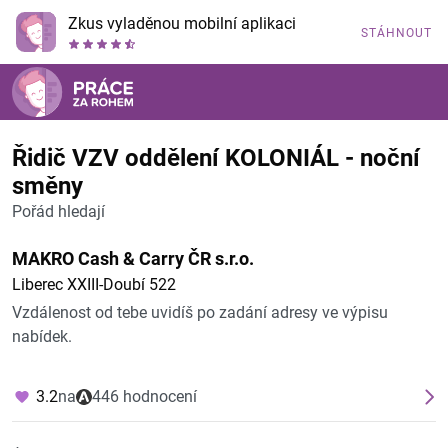
Zkus vyladěnou mobilní aplikaci
STÁHNOUT
Řidič VZV oddělení KOLONIÁL - noční
směny
Pořád hledají
MAKRO Cash & Carry ČR s.r.o.
Liberec XXIII-Doubí 522
Vzdálenost od tebe uvidíš po zadání adresy ve výpisu
nabídek.
3.2
na
446 hodnocení