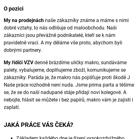
O pozici
My na prodejnách
naše zákazníky známe a máme s nimi
dobré vztahy, to nás odlišuje od maloobchodu. Naši
zákazníci jsou převážně podnikatelé, kteří se k nám
pravidelně vrací. A my děláme vše proto, abychom byli
dobrými partnery.
My řidiči VZV
denně brázdíme uličky makro, sundáváme
palety, vybalujeme, doplňujeme zboží, komunikujeme se
zákazníky. Paráda je, že makro nás pojišťuje proti škodě J
Naše práce rozhodně není nuda. Jsme prima parta a těšíme
se, že se do naší nadupané stáje přidají noví kolegové. A
nebojte, hlásit se můžete i bez papírů, makro vám je zajistí i
zaplatí.
JAKÁ PRÁCE VÁS ČEKÁ?
Základem každého dne je řízení vysokozdvižného