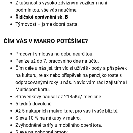
Zkušenost s vysoko zdvižným vozíkem není
podmínkou, vše vás naučíme.
Řidičské oprávnění sk. B
Týmovost – jsme dobrá parta.
ČÍM VÁS V MAKRO POTĚŠÍME?
Pracovní smlouva na dobu neurčitou.
Peníze už do 7. pracovního dne na účtu.
Čím déle u nás jsi, tím víc si užíváš - body a příspěvek
na kulturu, relax nebo příspěvek na penzijko roste s
odpracovanými roky u nás. Navíc vám rádi zajistíme i
Multisport kartu.
Stravenkový paušál až 2185Kč/ měsíčně
5 týdnů dovolené.
Až 5 nákupních makro karet pro vás i vaše blízké.
Sleva 10 % na nákupy v makro.
Zvýhodněné tarify u mobilního operátora.
Sleva na pohonné hmoty.