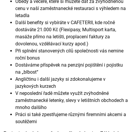
Obědy a večeře, které si můžete dát za zvýhodněnou
cenu v naší zaměstnanecké restauraci s výhledem na
letadla
Další benefity si vybíráte v CAFETERII, kde ročně
dostáváte 21.000 Kč (Flexipasy, Multisport karta,
masáže přímo na letišti, proplacení faktury za
dovolenou, vzdělávací kurzy apod.)
Při splnění stanovených cílů společnosti vás nemine
roční bonus
Dostáváme příspěvek na penzijní pojištění i pojistku
na „blbost“
Angličtinu i další jazyky si zdokonalujeme v
jazykových kurzech
V neposlední řadě můžete využít zvýhodněné
zaměstnanecké letenky, slevy v letištních obchodech a
mnoho dalšího
Práci si také zpestřujeme různými firemními akcemi a
soutěžemi