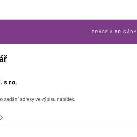
PRÁCE A BRIGÁDY
ář
s r.o.
po zadání adresy ve výpisu nabídek.