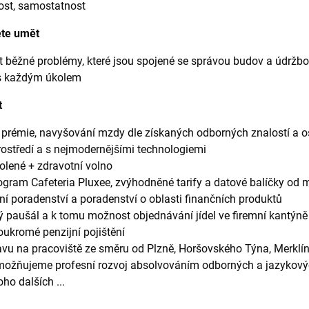
čnost, samostatnost
ete umět
šit běžné problémy, které jsou spojené se správou budov a údržb
t s každým úkolem
t
ní prémie, navyšování mzdy dle získaných odborných znalostí a
ostředí a s nejmodernějšími technologiemi
lené + zdravotní volno
ogram Cafeteria Pluxee, zvýhodněné tarify a datové balíčky od m
vní poradenství a poradenství o oblasti finančních produktů
 paušál a k tomu možnost objednávání jídel ve firemní kantýně
oukromé penzijní pojištění
avu na pracoviště ze směru od Plzně, Horšovského Týna, Merklín
ožňujeme profesní rozvoj absolvováním odborných a jazykový
ho dalších ...