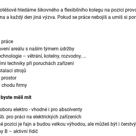
otěšově hledáme šikovného a flexibilního kolegu na pozici prov
na a každý den jiná výzva. Pokud se práce nebojíš a umíš si porad
 práce
avení areálu s naším týmem údržby
chnologie – větrání, kotelny, rozvodny, …
ími techniky při poruchách zařízení
talaci strojů
 prostor
o chodu firmy
 byste měli mít
oboru elektro - vhodné i pro absolventy
b. pro práci na elektrických zařízeních
 pozici je fajn a budou velkou výhodou, ale můžeš být i čerstv
y B – aktivní řidič