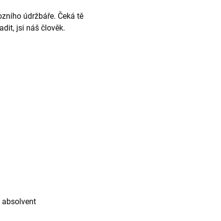
ozního údržbáře. Čeká tě
it, jsi náš člověk.
ý absolvent