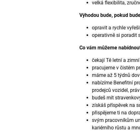
velká flexibilita, zru
Výhodou bude, pokud bud
opravit a rychle vyře
operativně si poradi
Co vám můžeme nabídnou
čekají Tě letní a zim
pracujeme v čistém pr
máme až 5 týdnů dovo
nabízíme Benefitní pr
prodejců vozidel, prá
budeš mít stravenkový
získáš příspěvek na s
přispějeme ti na dopr
svým pracovníkům um
kariérního růstu a mno