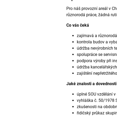
Pro náš provozní areál v Ch
různorodá práce, žádná ruti
Co vás čeká
zajímavá a různorodá
kontrola budov a vyb
údržba nevýrobních te
spolupráce se servisn
podpora výroby při ins
údržba kancelářských
zajištění nepřetržitéh
Jaké znalosti a dovednosti
úplné SOU vzdělání v 
vyhláška č. 50/1978 S
zkušenosti na obdobné
řidičský průkaz skupin