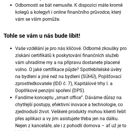
Odbornosti se bát nemusíte. K dispozici máte kromě
kolegů a kolegyň i online finančního průvodce, který
vám se vším pomůže.
Tohle se vám u nás bude líbit!
Vaše vzdělání je pro nás klíčové. Odborné zkoušky pro
získání certifikátů k poskytování finančních služeb
vám uhradíme my a na přípravu dostanete placené
volno. O jaké certifikace půjde? Spotřebitelské úvěry
na bydlení a jiné než na bydlení (SÚHÚ), Pojišťovací
zprostředkovatele (IDD č. 7), Kapitálové trhy I. a
Doplňkové penzijní spoření (DPS).
Fandíme konceptu „smart office”. Dáváme důraz na
chytřejší postupy, efektivní inovace a technologie, co
zjednoduší život. Veškeré produkty mohou klienti řešit
přes aplikaci a vy jim asistujete třeba jen na dálku.
Nejen z kanceláře, ale i z pohodlí domova – ať už je to