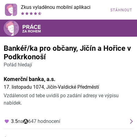
Zkus vyladěnou mobilní aplikaci
STÁHNOUT
Bankéř/ka pro občany, Jičín a Hořice v
Podkrkonoší
Pořád hledají
Komerční banka, a.s.
17. listopadu 1074, Jičín-Valdické Předměstí
Vzdálenost od tebe uvidíš po zadání adresy ve výpisu
nabídek.
3.5
na
647 hodnocení