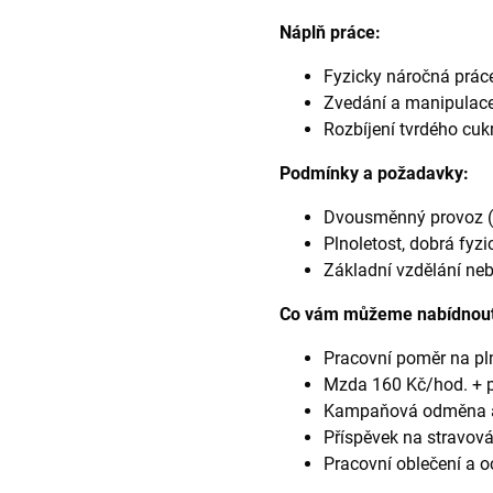
Náplň práce:
Fyzicky náročná prác
Zvedání a manipulace
Rozbíjení tvrdého cuk
Podmínky a požadavky:
Dvousměnný provoz (r
Plnoletost, dobrá fyzi
Základní vzdělání ne
Co vám můžeme nabídnou
Pracovní poměr na pln
Mzda 160 Kč/hod. + př
Kampaňová odměna až
Příspěvek na stravován
Pracovní oblečení a 