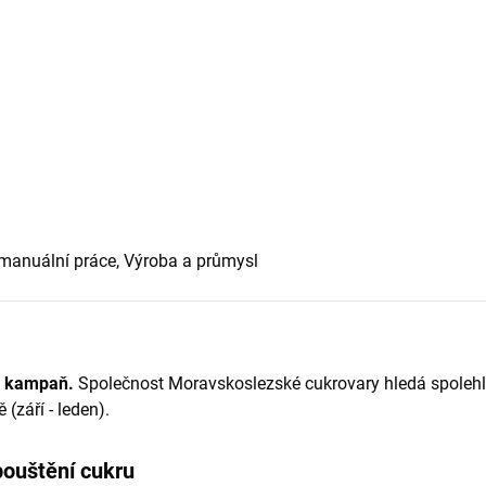
 manuální práce, Výroba a průmysl
u kampaň.
Společnost Moravskoslezské cukrovary hledá spolehl
(září - leden).
pouštění cukru