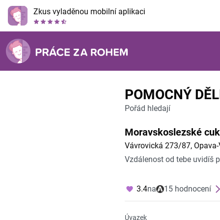
Zkus vyladěnou mobilní aplikaci
POMOCNÝ DĚLNÍ
Pořád hledají
Moravskoslezské cukr
Vávrovická 273/87, Opava-
Vzdálenost od tebe uvidíš 
3.4
na
15 hodnocení
Úvazek