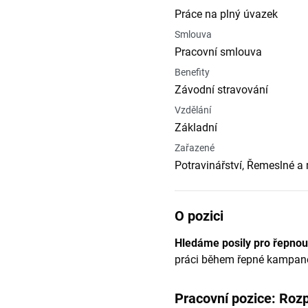
Práce na plný úvazek
Smlouva
Pracovní smlouva
Benefity
Závodní stravování
Vzdělání
Základní
Zařazené
Potravinářství, Řemeslné a
O pozici
Hledáme posily pro řepno
práci během řepné kampaně 
Pracovní pozice: Roz