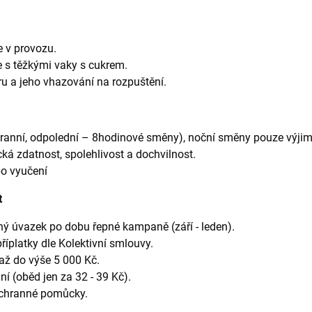
e v provozu.
 s těžkými vaky s cukrem.
ru a jeho vhazování na rozpuštění.
anní, odpolední – 8hodinové směny), noční směny pouze výjim
cká zdatnost, spolehlivost a dochvilnost.
bo vyučení
t
ý úvazek po dobu řepné kampaně (září - leden).
íplatky dle Kolektivní smlouvy.
 do výše 5 000 Kč.
í (oběd jen za 32 - 39 Kč).
ochranné pomůcky.