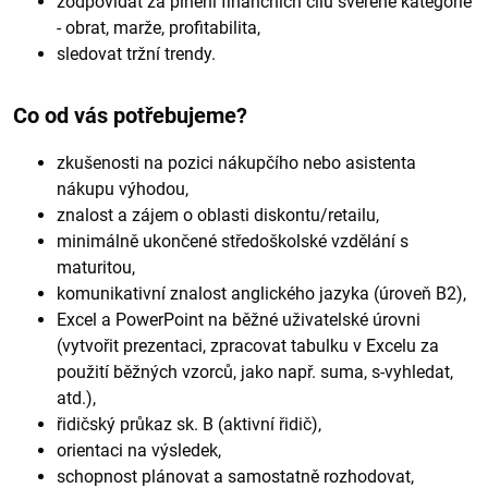
zodpovídat za plnění finančních cílů svěřené kategorie
- obrat, marže, profitabilita,
sledovat tržní trendy.
Co od vás potřebujeme?
zkušenosti na pozici nákupčího nebo asistenta
nákupu výhodou,
znalost a zájem o oblasti diskontu/retailu,
minimálně ukončené středoškolské vzdělání s
maturitou,
komunikativní znalost anglického jazyka (úroveň B2),
Excel a PowerPoint na běžné uživatelské úrovni
(vytvořit prezentaci, zpracovat tabulku v Excelu za
použití běžných vzorců, jako např. suma, s-vyhledat,
atd.),
řidičský průkaz sk. B (aktivní řidič),
orientaci na výsledek,
schopnost plánovat a samostatně rozhodovat,