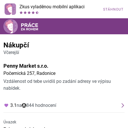
Zkus vyladěnou mobilní aplikaci
STÁHNOUT
Nákupčí
Včerejší
Penny Market s.r.o.
Počernická 257, Radonice
Vzdálenost od tebe uvidíš po zadání adresy ve výpisu
nabídek.
3.1
na
844 hodnocení
Úvazek