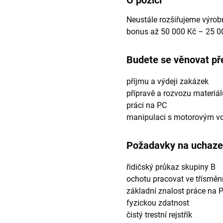
O pozici
Neustále rozšiřujeme výrobn
bonus až 50 000 Kč – 25 00
Budete se věnovat př
příjmu a výdeji zakázek
přípravě a rozvozu materiál
práci na PC
manipulaci s motorovým v
Požadavky na uchaze
řidičský průkaz skupiny B
ochotu pracovat ve třísmě
základní znalost práce na 
fyzickou zdatnost
čistý trestní rejstřík