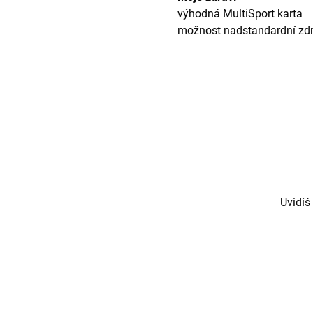
výhodná MultiSport karta
možnost nadstandardní zdra
Uvidíš