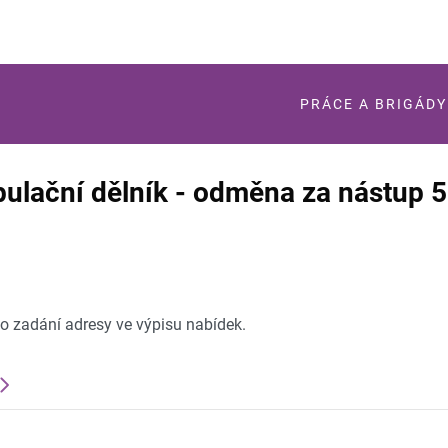
PRÁCE A BRIGÁDY
pulační dělník - odměna za nástup 
po zadání adresy ve výpisu nabídek.