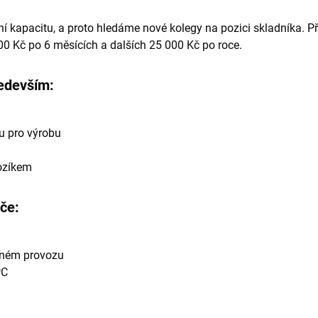
í kapacitu, a proto hledáme nové kolegy na pozici skladníka. Při
0 Kč po 6 měsících a dalších 25 000 Kč po roce.
edevším:
u pro výrobu
ozíkem
če:
nném provozu
PC