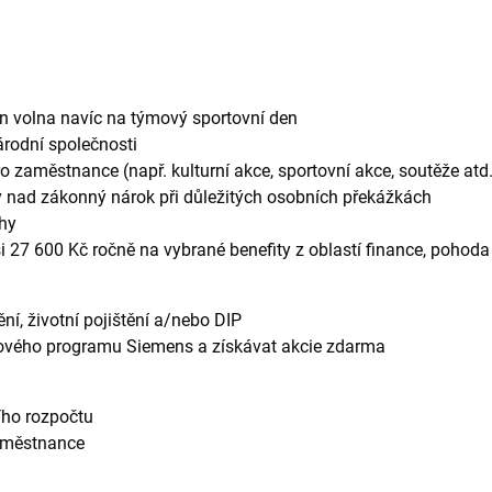
n volna navíc na týmový sportovní den
rodní společnosti
o zaměstnance (např. kulturní akce, sportovní akce, soutěže atd.
 nad zákonný nárok při důležitých osobních překážkách
hy
ši 27 600 Kč ročně na vybrané benefity z oblastí finance, pohoda 
ění, životní pojištění a/nebo DIP
iového programu Siemens a získávat akcie zdarma
ího rozpočtu
aměstnance