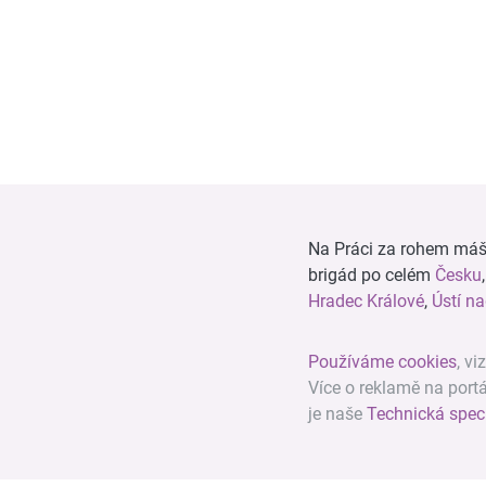
Na Práci za rohem máš n
brigád po celém
Česku
Hradec Králové
,
Ústí n
Používáme cookies
, vi
Více o reklamě na port
je naše
Technická spec