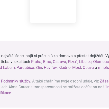
ejvětší šanci najít si práci blízko domova a přestat dojíždět. Vy
, třeba v lokalitách
Praha
,
Brno
,
Ostrava
,
Plzeň
,
Liberec
,
Olomouc
ad Labem
,
Pardubice
,
Zlín
,
Havířov
,
Kladno
,
Most
,
Opava
a
mnoha
z
Podmínky služby
. A také chráníme tvoje osobní údaje, viz
Zása
álech Alma Career a transparentnosti se můžete dočíst na naší
I
ifikace
.