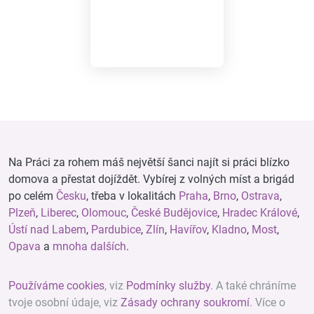
Na Práci za rohem máš největší šanci najít si práci blízko
domova a přestat dojíždět. Vybírej z volných míst a brigád
po celém
Česku
, třeba v lokalitách
Praha
,
Brno
,
Ostrava
,
Plzeň
,
Liberec
,
Olomouc
,
České Budějovice
,
Hradec Králové
,
Ústí nad Labem
,
Pardubice
,
Zlín
,
Havířov
,
Kladno
,
Most
,
Opava
a
mnoha dalších
.
Používáme cookies
, viz
Podmínky služby
. A také chráníme
tvoje osobní údaje, viz
Zásady ochrany soukromí
. Více o