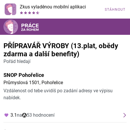
Zkus vyladěnou mobilní aplikaci
STÁHNOUT
PŘÍPRAVÁŘ VÝROBY (13.plat, obědy
zdarma a další benefity)
Pořád hledají
SNOP Pohořelice
Průmyslová 1501, Pohořelice
Vzdálenost od tebe uvidíš po zadání adresy ve výpisu
nabídek.
3.1
na
53 hodnocení