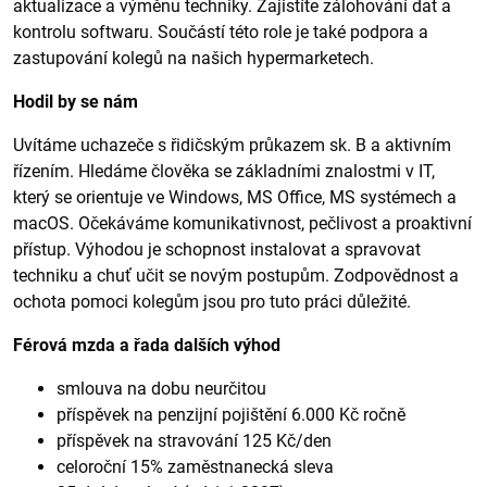
aktualizace a výměnu techniky. Zajistíte zálohování dat a
kontrolu softwaru. Součástí této role je také podpora a
zastupování kolegů na našich hypermarketech.
Hodil by se nám
Uvítáme uchazeče s řidičským průkazem sk. B a aktivním
řízením. Hledáme člověka se základními znalostmi v IT,
který se orientuje ve Windows, MS Office, MS systémech a
macOS. Očekáváme komunikativnost, pečlivost a proaktivní
přístup. Výhodou je schopnost instalovat a spravovat
techniku a chuť učit se novým postupům. Zodpovědnost a
ochota pomoci kolegům jsou pro tuto práci důležité.
F
érová mzda a řada dalších výhod
smlouva na dobu neurčitou
příspěvek na penzijní pojištění 6.000 Kč ročně
příspěvek na stravování 125 Kč/den
celoroční 15% zaměstnanecká sleva