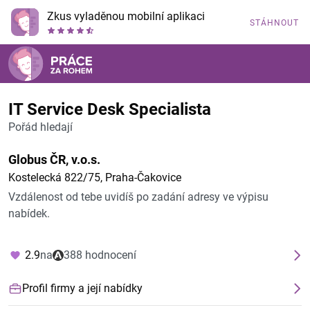
Zkus vyladěnou mobilní aplikaci
STÁHNOUT
IT Service Desk Specialista
Pořád hledají
Globus ČR, v.o.s.
Kostelecká 822/75, Praha-Čakovice
Vzdálenost od tebe uvidíš po zadání adresy ve výpisu
nabídek.
2.9
na
388 hodnocení
Profil firmy a její nabídky