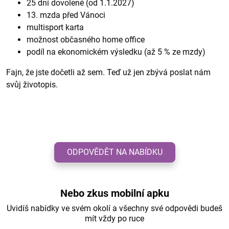
25 dní dovolené (od 1.1.2027)
13. mzda před Vánoci
multisport karta
možnost občasného home office
podíl na ekonomickém výsledku (až 5 % ze mzdy)
Fajn, že jste dočetli až sem. Teď už jen zbývá poslat nám
svůj životopis.
ODPOVĚDĚT NA NABÍDKU
Nebo zkus mobilní apku
Uvidíš nabídky ve svém okolí a všechny své odpovědi budeš
mít vždy po ruce