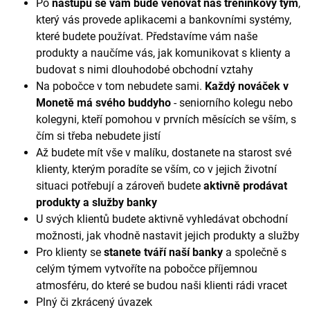
Po
nástupu se vám bude věnovat náš tréninkový tým
,
který vás provede aplikacemi a bankovními systémy,
které budete používat. Představíme vám naše
produkty a naučíme vás, jak komunikovat s klienty a
budovat s nimi dlouhodobé obchodní vztahy
Na pobočce v tom nebudete sami.
Každý nováček v
Monetě má svého buddyho
- seniorního kolegu nebo
kolegyni, kteří pomohou v prvních měsících se vším, s
čím si třeba nebudete jistí
Až budete mít vše v malíku, dostanete na starost své
klienty, kterým poradíte se vším, co v jejich životní
situaci potřebují a zároveň budete
aktivně prodávat
produkty a služby banky
U svých klientů budete aktivně vyhledávat obchodní
možnosti, jak vhodně nastavit jejich produkty a služby
Pro klienty se
stanete tváří naší banky
a společně s
celým týmem vytvoříte na pobočce příjemnou
atmosféru, do které se budou naši klienti rádi vracet
Plný či zkrácený úvazek