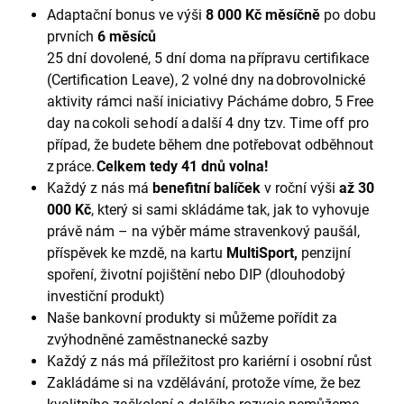
Adaptační bonus ve výši
8 000 Kč měsíčně
po dobu
prvních
6 měsíců
25 dní dovolené, 5 dní doma na přípravu certifikace
(Certification Leave), 2 volné dny na dobrovolnické
aktivity rámci naší iniciativy Pácháme dobro, 5 Free
day na cokoli se hodí a další 4 dny tzv. Time off pro
případ, že budete během dne potřebovat odběhnout
z práce.
Celkem tedy 41 dnů volna!
Každý z nás má
benefitní balíček
v roční výši
až 30
000 Kč
, který si sami skládáme tak, jak to vyhovuje
právě nám – na výběr máme stravenkový paušál,
příspěvek ke mzdě, na kartu
MultiSport,
penzijní
spoření, životní pojištění nebo DIP (dlouhodobý
investiční produkt)
Naše bankovní produkty si můžeme pořídit za
zvýhodněné zaměstnanecké sazby
Každý z nás má příležitost pro kariérní i osobní růst
Zakládáme si na vzdělávání, protože víme, že bez