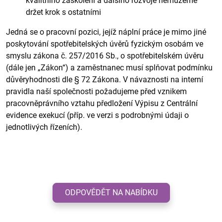
kvalitního zaškolení a dalšího rozvoje nemůžeme
držet krok s ostatními
Jedná se o pracovní pozici, jejíž náplní práce je mimo jiné
poskytování spotřebitelských úvěrů fyzickým osobám ve
smyslu zákona č. 257/2016 Sb., o spotřebitelském úvěru
(dále jen „Zákon“) a zaměstnanec musí splňovat podmínku
důvěryhodnosti dle § 72 Zákona. V návaznosti na interní
pravidla naší společnosti požadujeme před vznikem
pracovněprávního vztahu předložení Výpisu z Centrální
evidence exekucí (příp. ve verzi s podrobnými údaji o
jednotlivých řízeních).
ODPOVĚDĚT NA NABÍDKU