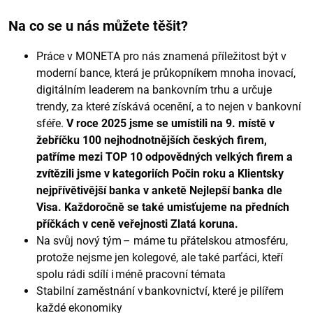
Na co se u nás můžete těšit?
Práce v MONETA pro nás znamená příležitost být v
moderní bance, která je průkopníkem mnoha inovací,
digitálním leaderem na bankovním trhu a určuje
trendy, za které získává ocenění, a to nejen v bankovní
sféře.
V roce 2025 jsme se umístili na 9. místě v
žebříčku 100 nejhodnotnějších českých firem,
patříme mezi TOP 10 odpovědných velkých firem a
zvítězili jsme v kategoriích Počin roku a Klientsky
nejpřívětivější banka v anketě Nejlepší banka dle
Visa. Každoročně se také umisťujeme na předních
příčkách v ceně veřejnosti Zlatá koruna.
Na svůj nový tým – máme tu přátelskou atmosféru,
protože nejsme jen kolegové, ale také parťáci, kteří
spolu rádi sdílí i méně pracovní témata
Stabilní zaměstnání v bankovnictví, které je pilířem
každé ekonomiky