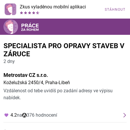
Zkus vyladěnou mobilní aplikaci
STÁHNOUT
SPECIALISTA PRO OPRAVY STAVEB V
ZÁRUCE
2 dny
Metrostav CZ s.r.o.
Koželužská 2450/4, Praha-Libeň
Vzdálenost od tebe uvidíš po zadání adresy ve výpisu
nabídek.
4.2
na
376 hodnocení