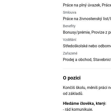
Práce na plný úvazek, Prác
Smlouva
Práce na živnostenský list/
Benefity
Bonusy/prémie, Provize z pr
Vzdělání
Středoškolské nebo odborné
Zařazené
Prodej a obchod, Stavebnictv
O pozici
Končíš školu, měníš práci n
od základů.
Hledáme člověka, který:
- rád komunikuje,