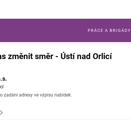
PRÁCE A BRIGÁDY
as změnit směr - Ústí nad Orlicí
.s.
cí
po zadání adresy ve výpisu nabídek.