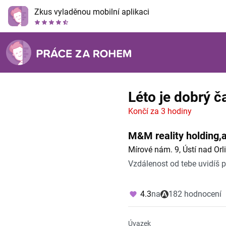
Zkus vyladěnou mobilní aplikaci
Léto je dobrý č
Končí za 3 hodiny
M&M reality holding,a
Mírové nám. 9, Ústí nad Orli
Vzdálenost od tebe uvidíš 
4.3
na
182 hodnocení
Úvazek