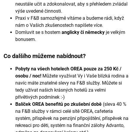
neustále učit a zdokonalovat, aby s přehledem zvládal
výše uvedené činnosti.
Praxi v F&B samozřejmě vítáme a budeme rádi, když
nám o Vašich zkušenostech napíšete více.
Domluvit se s hostem
anglicky či německy
je velkým
bonusem.
Co dalšího můžeme nabídnout?
Pobyty na všech hotelech OREA pouze za 250 Kč /
osobu / noc!
Můžete využívat Vy i Vaše blízká rodina a
navíc máte znatelné slevy na F&B služby. Můžete si
tedy užívat našich krásných hotelů za velmi
přívětivých podmínek :-)
Balíček OREA benefitů po zkušební době
(sleva 40 %
na F&B služby v rámci celé sítě OREA, cafeteria
systém, příspěvek na penzijní připojištění, příspěvek na
rekreaci pro děti, systém na finanční zálohy Advanto,