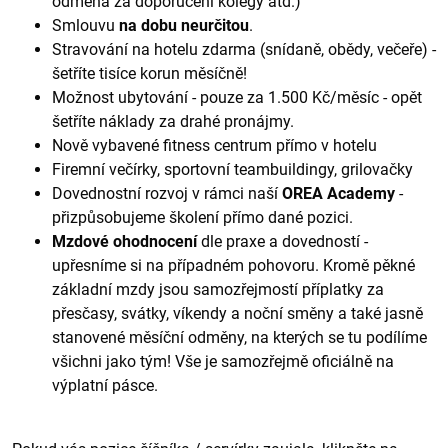
odměna za doporučení kolegy atd.)
Smlouvu
na dobu neurčitou
.
Stravování na hotelu zdarma (snídaně, obědy, večeře) -
šetříte tisíce korun měsíčně!
Možnost ubytování - pouze za 1.500 Kč/měsíc - opět
šetříte náklady za drahé pronájmy.
Nově vybavené fitness centrum přímo v hotelu
Firemní večírky, sportovní teambuildingy, grilovačky
Dovednostní rozvoj v rámci naší
OREA Academy
-
přizpůsobujeme školení přímo dané pozici.
Mzdové ohodnocení
dle praxe a dovedností -
upřesníme si na případném pohovoru. Kromě pěkné
základní mzdy jsou samozřejmostí příplatky za
přesčasy, svátky, víkendy a noční směny a také jasně
stanovené měsíční odměny, na kterých se tu podílíme
všichni jako tým! Vše je samozřejmě oficiálně na
výplatní pásce.