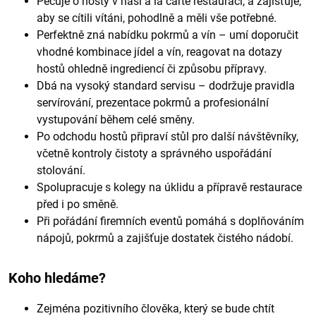
Pečuje o hosty v naší a la carte restauraci, a zajišťuje,
aby se cítili vítáni, pohodlně a měli vše potřebné.
Perfektně zná nabídku pokrmů a vín – umí doporučit
vhodné kombinace jídel a vín, reagovat na dotazy
hostů ohledně ingrediencí či způsobu přípravy.
Dbá na vysoký standard servisu – dodržuje pravidla
servírování, prezentace pokrmů a profesionální
vystupování během celé směny.
Po odchodu hostů připraví stůl pro další návštěvníky,
včetně kontroly čistoty a správného uspořádání
stolování.
Spolupracuje s kolegy na úklidu a přípravě restaurace
před i po směně.
Při pořádání firemních eventů pomáhá s doplňováním
nápojů, pokrmů a zajišťuje dostatek čistého nádobí.
Koho hledáme?
Zejména pozitivního člověka, který se bude chtít