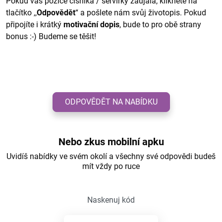
Pokud vás pozice číšníka / servírky zaujala, klikněte na
tlačítko ,,
Odpovědět
“ a pošlete nám svůj životopis. Pokud
připojíte i krátký
motivační dopis
, bude to pro obě strany
bonus :-) Budeme se těšit!
ODPOVĚDĚT NA NABÍDKU
Nebo zkus mobilní apku
Uvidíš nabídky ve svém okolí a všechny své odpovědi budeš
mít vždy po ruce
Naskenuj kód