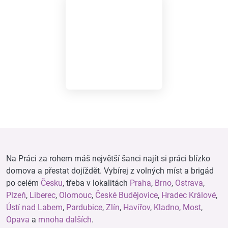
Na Práci za rohem máš největší šanci najít si práci blízko
domova a přestat dojíždět. Vybírej z volných míst a brigád
po celém
Česku
, třeba v lokalitách
Praha
,
Brno
,
Ostrava
,
Plzeň
,
Liberec
,
Olomouc
,
České Budějovice
,
Hradec Králové
,
Ústí nad Labem
,
Pardubice
,
Zlín
,
Havířov
,
Kladno
,
Most
,
Opava
a
mnoha dalších
.