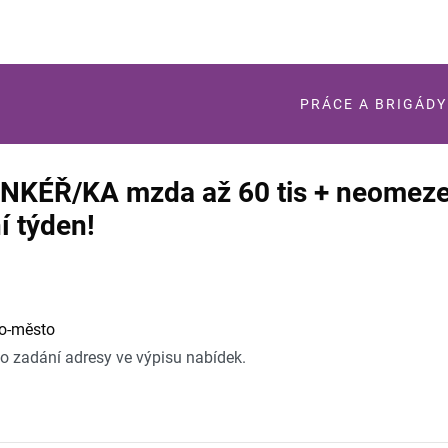
PRÁCE A BRIGÁDY
NKÉŘ/KA mzda až 60 tis + neomeze
í týden!
no-město
po zadání adresy ve výpisu nabídek.