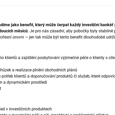
díme jako benefit, který může čerpat každý investiční bankéř
jdoucích měsíců
. Je pro nás zásadní, aby pobočky byly stabiln
ofesní úrovni — jen tak může být tento benefit dlouhodobě udrži
lio klientů a zajištění poskytování výjimečné péče o klienty s 
hůzek a realizace plnění obchodních plánů
e potřeb klientů a doporučování produktů či služeb, které odpovída
ím a dynamickém prostředí
t
led v investičních produktech