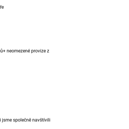
ře
íců+ neomezené provize z
 jsme společně navštívili