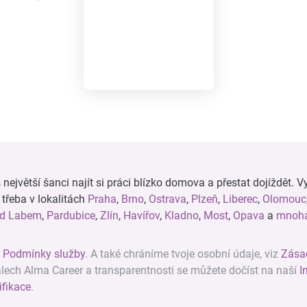
ejvětší šanci najít si práci blízko domova a přestat dojíždět. Vy
, třeba v lokalitách
Praha
,
Brno
,
Ostrava
,
Plzeň
,
Liberec
,
Olomouc
ad Labem
,
Pardubice
,
Zlín
,
Havířov
,
Kladno
,
Most
,
Opava
a
mnoha
z
Podmínky služby
. A také chráníme tvoje osobní údaje, viz
Zása
álech Alma Career a transparentnosti se můžete dočíst na naší
I
ifikace
.