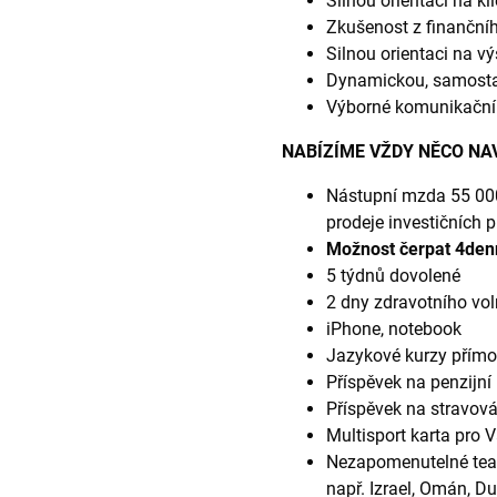
Silnou orientaci na kl
Zkušenost z finanční
Silnou orientaci na v
Dynamickou, samost
Výborné komunikační 
NABÍZÍME VŽDY NĚCO NA
Nástupní mzda 55 000
prodeje investičních 
Možnost čerpat 4denn
5 týdnů dovolené
2 dny zdravotního vol
iPhone, notebook
Jazykové kurzy přímo 
Příspěvek na penzijní 
Příspěvek na stravov
Multisport karta pro V
Nezapomenutelné teamb
např. Izrael, Omán, Du