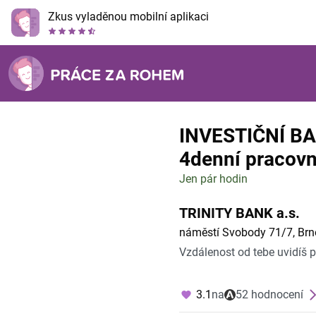
Zkus vyladěnou mobilní aplikaci
INVESTIČNÍ BA
4denní pracovn
Jen pár hodin
TRINITY BANK a.s.
náměstí Svobody 71/7, Br
Vzdálenost od tebe uvidíš 
3.1
na
52 hodnocení