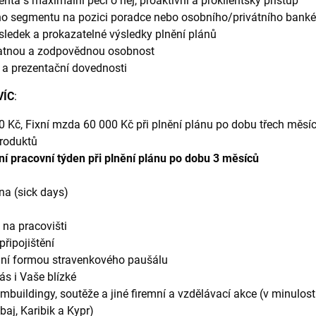
ienta s maximální péčí o něj, proaktivní a proklientský přístup
ho segmentu na pozici poradce nebo osobního/privátního banké
ýsledek a prokazatelné výsledky plnění plánů
atnou a zodpovědnou osobnost
a prezentační dovednosti
VÍC
:
 Kč, Fixní mzda 60 000 Kč při plnění plánu po dobu třech měs
produktů
í pracovní týden při plnění plánu po dobu 3 měsíců
na (sick days)
na pracovišti
připojištění
ání formou stravenkového paušálu
ás i Vaše blízké
uildingy, soutěže a jiné firemní a vzdělávací akce (v minulosti
baj, Karibik a Kypr)