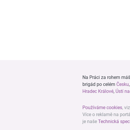
Na Práci za rohem máš n
brigád po celém
Česku
Hradec Králové
,
Ústí n
Používáme cookies
, vi
Více o reklamě na port
je naše
Technická spec