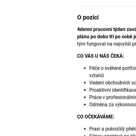
O pozici
4denní pracovní týden zavá
plánu po dobu tří po sobě 
tým fungoval na nejvyšší pr
CO VÁS U NÁS ČEKÁ:
Péče o svěřené portfo
vztahů
Vedení obchodních sc
Proaktivní identifikac
Práce v profesionáln
Odměna za výkonnos
CO OČEKÁVÁME:
Praxi a pokročilý přeh