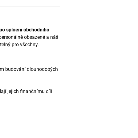
 po splnění obchodního
ě personálně obsazené a náš
telný pro všechny.
cílem budování dlouhodobých
jí jejich finančnímu cíli