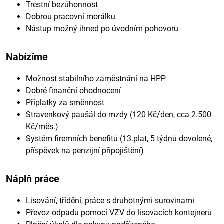
Trestní bezúhonnost
Dobrou pracovní morálku
Nástup možný ihned po úvodním pohovoru
Nabízíme
Možnost stabilního zaměstnání na HPP
Dobré finanční ohodnocení
Příplatky za směnnost
Stravenkový paušál do mzdy (120 Kč/den, cca 2.500
Kč/měs.)
Systém firemních benefitů (13.plat, 5 týdnů dovolené,
příspěvek na penzijní připojištění)
Náplň práce
Lisování, třídění, práce s druhotnými surovinami
Převoz odpadu pomocí VZV do lisovacích kontejnerů