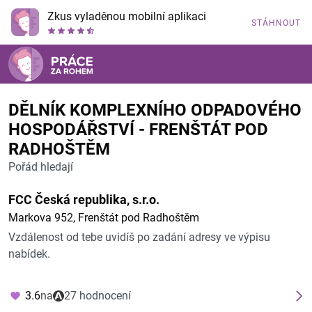
Zkus vyladěnou mobilní aplikaci
STÁHNOUT
DĚLNÍK KOMPLEXNÍHO ODPADOVÉHO
HOSPODÁŘSTVÍ - FRENŠTÁT POD
RADHOŠTĚM
Pořád hledají
FCC Česká republika, s.r.o.
Markova 952, Frenštát pod Radhoštěm
Vzdálenost od tebe uvidíš po zadání adresy ve výpisu
nabídek.
3.6
na
27 hodnocení