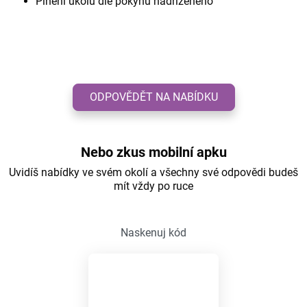
Plnění úkolů dle pokynů nadřízeného
ODPOVĚDĚT NA NABÍDKU
Nebo zkus mobilní apku
Uvidíš nabídky ve svém okolí a všechny své odpovědi budeš
mít vždy po ruce
Naskenuj kód