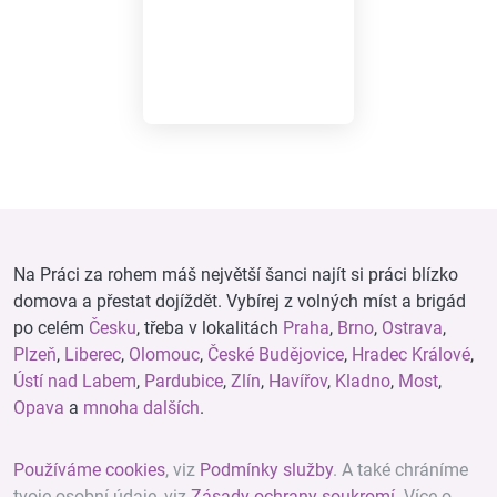
Na Práci za rohem máš největší šanci najít si práci blízko
domova a přestat dojíždět. Vybírej z volných míst a brigád
po celém
Česku
, třeba v lokalitách
Praha
,
Brno
,
Ostrava
,
Plzeň
,
Liberec
,
Olomouc
,
České Budějovice
,
Hradec Králové
,
Ústí nad Labem
,
Pardubice
,
Zlín
,
Havířov
,
Kladno
,
Most
,
Opava
a
mnoha dalších
.
Používáme cookies
, viz
Podmínky služby
. A také chráníme
tvoje osobní údaje, viz
Zásady ochrany soukromí
. Více o