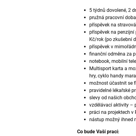
5 týdnů dovolené, 2 d
pružná pracovní doba
příspěvek na stravov
příspěvek na penzijní
Kč/rok (po zkušební 
příspěvek v mimořádný
finanční odměna za p
notebook, mobilní tel
Multisport karta a mož
hry, cyklo handy mara
možnost účastnit se f
pravidelné lékařské pr
slevy od našich obcho
vzdělávací aktivity –
práci na projektech v 
nástup možný ihned 
Co bude Vaší prací: