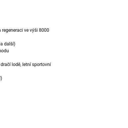
a regeneraci ve výši 8000
a další)
chodu
dračí lodě, letní sportovní
í)