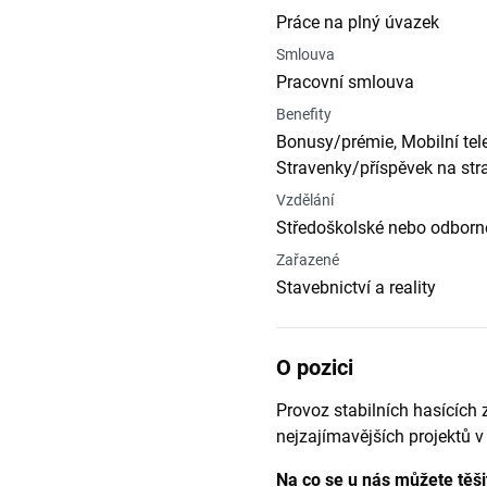
Práce na plný úvazek
Smlouva
Pracovní smlouva
Benefity
Bonusy/prémie, Mobilní tele
Stravenky/příspěvek na str
Vzdělání
Středoškolské nebo odborné
Zařazené
Stavebnictví a reality
O pozici
Provoz stabilních hasících z
nejzajímavějších projektů v
Na co se u nás můžete těši