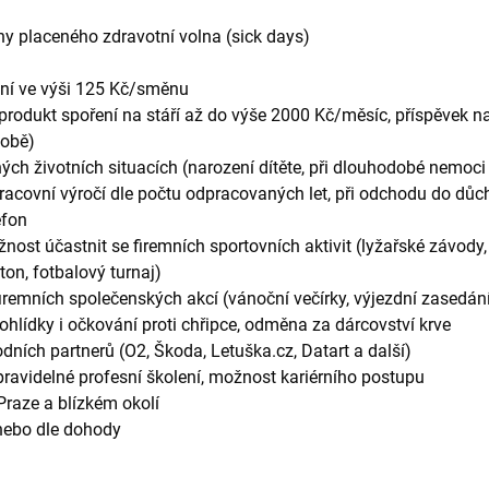
ny placeného zdravotní volna (sick days)
ání ve výši 125 Kč/směnu
 produkt spoření na stáří až do výše 2000 Kč/měsíc, příspěvek n
době)
ch životních situacích (narození dítěte, při dlouhodobé nemoci 
racovní výročí dle počtu odpracovaných let, při odchodu do dů
efon
nost účastnit se firemních sportovních aktivit (lyžařské závody, 
ton, fotbalový turnaj)
iremních společenských akcí (vánoční večírky, výjezdní zasedán
ohlídky i očkování proti chřipce, odměna za dárcovství krve
dních partnerů (O2, Škoda, Letuška.cz, Datart a další)
 pravidelné profesní školení, možnost kariérního postupu
Praze a blízkém okolí
nebo dle dohody