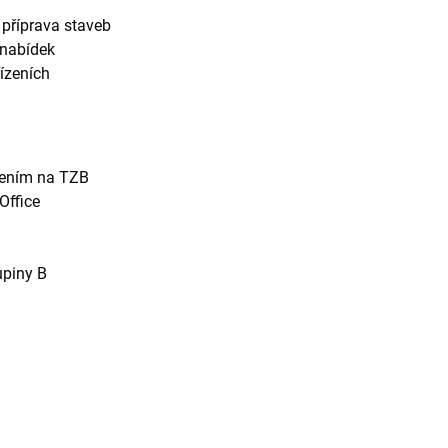
 příprava staveb
 nabídek
ízeních
řením na TZB
Office
upiny B