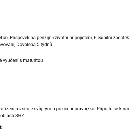
fon, Příspěvek na penzijní/životní připojištění, Flexibilní začát
avování, Dovolená 5 týdnů
 vyučení s maturitou
ařízení rozšiřuje svůj tým o pozici přípravář/ka. Připojte se k n
 oblasti SHZ.
t: