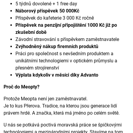
5 týdnů dovolené + 1 free day
Náborový příspěvek 50 000Kč
Příspěvek do kafeterie 3 000 Kč ročně
Příspěvek na penzijní připojištění 1000 Kč již po
zkušební době
Závodní stravování s příspěvkem zaměstnavatele
Zvýhodněný nákup firemních produktů
Práci pro společnost s nevšedním produktem a
unikátními technologiemi v optickém průmyslu a
přesném strojírenství
Výplata kdykoliv v měsíci díky Advanto
Proč do Meopty?
Protože Meopta není jen zaměstnavatel.
Je to kus Přerova. Tradice, na kterou jsou generace lidí
právem hrdé. A značka, která má jméno po celém světě.
U nás se potkává poctivá moravská práce se špičkovými
technologiemi a mezinárodními projekty. Stavíme na tom,