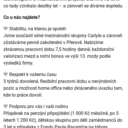
co tady vznikalo desítky let – a zároveň se díváme dopředu.
Co u nás najdete?
💛 Stabilitu, na kterou je spoleh
Jsme součástí silné mezinárodní skupiny Carlyle a zároveň
zůstáváme pevně zakořeněni v Přerově. Nabízíme
zkrácenou pracovní dobu 7,5 hodiny denně, každoroční
valorizaci mezd a roční bonus ve výši 13. mzdy podle
výsledků firmy.
💛 Respekt k vašemu času
5 týdnů dovolené, flexibilní pracovní dobu u nevýrobních
pozic a možnost home office nebo zkráceného úvazku tam,
kde to práce dovolí.
💛 Podporu pro vás i vaši rodinu
Příspěvek na penzijní připojištění (1 000 Kč měsíčně, po 5
letech 1 200 Kč), dětskou skupinu pro děti zaměstnanců do
3 let a příspěvky z Fondu Paula Rausnitze na tábory,