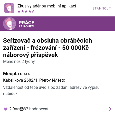
Zkus vyladěnou mobilní aplikaci
STÁHNOUT
Seřizovač a obsluha obráběcích
zařízení - frézování - 50 000Kč
náborový příspěvek
Méně než 2 týdny
Meopta s.r.o.
Kabelíkova 2682/1, Přerov I-Město
Vzdálenost od tebe uvidíš po zadání adresy ve výpisu
nabídek.
2.9
na
87 hodnocení