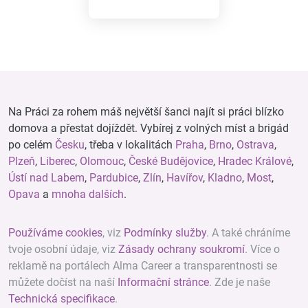
Na Práci za rohem máš největší šanci najít si práci blízko
domova a přestat dojíždět. Vybírej z volných míst a brigád
po celém
Česku
, třeba v lokalitách
Praha
,
Brno
,
Ostrava
,
Plzeň
,
Liberec
,
Olomouc
,
České Budějovice
,
Hradec Králové
,
Ústí nad Labem
,
Pardubice
,
Zlín
,
Havířov
,
Kladno
,
Most
,
Opava
a
mnoha dalších
.
Používáme cookies
, viz
Podmínky služby
. A také chráníme
tvoje osobní údaje, viz
Zásady ochrany soukromí
. Více o
reklamě na portálech Alma Career a transparentnosti se
můžete dočíst na naší
Informační stránce
. Zde je naše
Technická specifikace
.