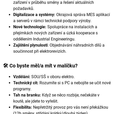
zařízení v průběhu směny a řešení aktuálních
požadavků.
Digitalizace a systémy:
Okrajová správa MES aplikací
a serverů v rámci technické podpory výroby.
Nové technologie:
Spolupráce na instalacích a
přejímkách nových zařízení a úzká kooperace s
oddělením Industrial Engineeringu.
Zajištění plynulosti
: Objednávání náhradních dílů a
součinnost při elektrorevizích.
🛠 Co byste měl/a mít v malíčku?
Vzdělání:
SOU/SŠ v oboru elektro.
Technický cit:
Rozumíte si s PC a nebojíte se učit nové
programy.
Tah na branku:
Když se něco rozbije, nečekáte v
koutě, ale jdete to vyřešit.
Flexibilita:
Nepřetržitý provoz pro vás není překážkou
(12h směny, střídání krátký/dlouhý týden).