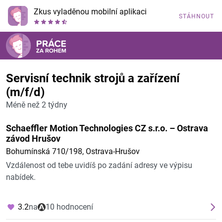
Zkus vyladěnou mobilní aplikaci
STÁHNOUT
Servisní technik strojů a zařízení
(m/f/d)
Méně než 2 týdny
Schaeffler Motion Technologies CZ s.r.o. – Ostrava
závod Hrušov
Bohumínská 710/198, Ostrava-Hrušov
Vzdálenost od tebe uvidíš po zadání adresy ve výpisu
nabídek.
3.2
na
10 hodnocení