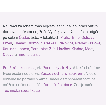
Na Práci za rohem máš největší šanci najít si práci blízko
domova a přestat dojíždět. Vybírej z volných míst a brigád
po celém
Česku
, třeba v lokalitách
Praha
,
Brno
,
Ostrava
,
Plzeň
,
Liberec
,
Olomouc
,
České Budějovice
,
Hradec Králové
,
Ústí nad Labem
,
Pardubice
,
Zlín
,
Havířov
,
Kladno
,
Most
,
Opava
a
mnoha dalších
.
Používáme cookies
, viz
Podmínky služby
. A také chráníme
tvoje osobní údaje, viz
Zásady ochrany soukromí
. Více o
reklamě na portálech Alma Career a transparentnosti se
můžete dočíst na naší
Informační stránce
. Zde je naše
Technická specifikace
.