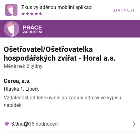
Zkus vyladěnou mobilní aplikaci
STÁHNOUT
Ošetřovatel/Ošetřovatelka
hospodářských zvířat - Horal a.s.
Méně než 2 týdny
Cerea, a.s.
Hláska 1, Liberk
Vzdálenost od tebe uvidíš po zadání adresy ve výpisu
nabídek.
3.9
na
35 hodnocení