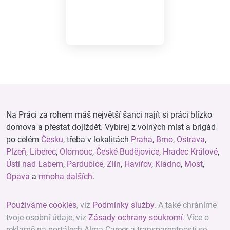
Na Práci za rohem máš největší šanci najít si práci blízko
domova a přestat dojíždět. Vybírej z volných míst a brigád
po celém
Česku
, třeba v lokalitách
Praha
,
Brno
,
Ostrava
,
Plzeň
,
Liberec
,
Olomouc
,
České Budějovice
,
Hradec Králové
,
Ústí nad Labem
,
Pardubice
,
Zlín
,
Havířov
,
Kladno
,
Most
,
Opava
a
mnoha dalších
.
Používáme cookies
, viz
Podmínky služby
. A také chráníme
tvoje osobní údaje, viz
Zásady ochrany soukromí
. Více o
reklamě na portálech Alma Career a transparentnosti se