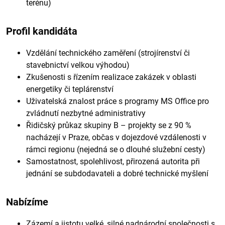
terénu)
Profil kandidáta
Vzdělání technického zaměření (strojírenství či
stavebnictví velkou výhodou)
Zkušenosti s řízením realizace zakázek v oblasti
energetiky či teplárenství
Uživatelská znalost práce s programy MS Office pro
zvládnutí nezbytné administrativy
Řidičský průkaz skupiny B – projekty se z 90 %
nacházejí v Praze, občas v dojezdové vzdálenosti v
rámci regionu (nejedná se o dlouhé služební cesty)
Samostatnost, spolehlivost, přirozená autorita při
jednání se subdodavateli a dobré technické myšlení
Nabízíme
Zázemí a jistotu velké, silné nadnárodní společnosti s