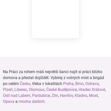
Na Práci za rohem máš největší šanci najít si práci blízko
domova a přestat dojíždět. Vybírej z volných míst a brigád
po celém
Česku
, třeba v lokalitách
Praha
,
Brno
,
Ostrava
,
Plzeň
,
Liberec
,
Olomouc
,
České Budějovice
,
Hradec Králové
,
Ústí nad Labem
,
Pardubice
,
Zlín
,
Havířov
,
Kladno
,
Most
,
Opava
a
mnoha dalších
.