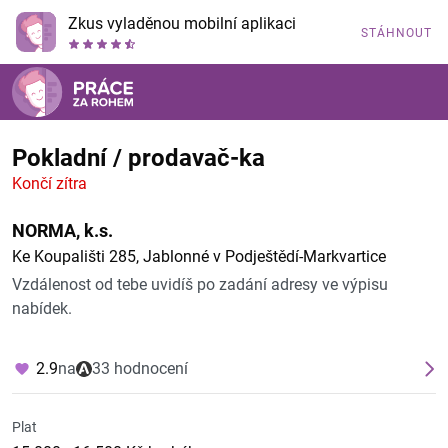
Zkus vyladěnou mobilní aplikaci
STÁHNOUT
Pokladní / prodavač-ka
Končí zítra
NORMA, k.s.
Ke Koupališti 285, Jablonné v Podještědí-Markvartice
Vzdálenost od tebe uvidíš po zadání adresy ve výpisu
nabídek.
2.9
na
33 hodnocení
Plat