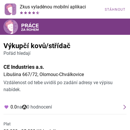
Zkus vyladěnou mobilní aplikaci
STÁHNOUT
Výkupčí kovů/střídač
Pořád hledají
CE Industries a.s.
Libušina 667/72, Olomouc-Chválkovice
Vzdálenost od tebe uvidíš po zadání adresy ve výpisu
nabídek.
0.0
na
0 hodnocení
Plat