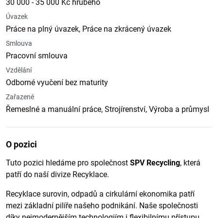
30 000 - 35 000 Kč hrubého
Úvazek
Práce na plný úvazek, Práce na zkrácený úvazek
Smlouva
Pracovní smlouva
Vzdělání
Odborné vyučení bez maturity
Zařazené
Řemeslné a manuální práce, Strojírenství, Výroba a průmysl
O pozici
Tuto pozici hledáme pro společnost
SPV Recycling
, která
patří do naší divize Recyklace.
Recyklace surovin, odpadů a cirkulární ekonomika patří
mezi základní pilíře našeho podnikání. Naše společnosti
díky nejmodernějším technologiím i flexibilnímu přístupu