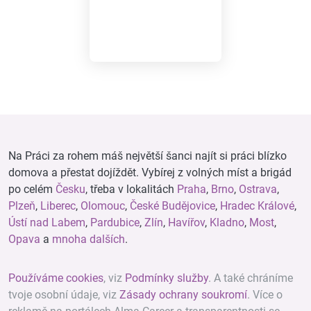
Na Práci za rohem máš největší šanci najít si práci blízko
domova a přestat dojíždět. Vybírej z volných míst a brigád
po celém
Česku
, třeba v lokalitách
Praha
,
Brno
,
Ostrava
,
Plzeň
,
Liberec
,
Olomouc
,
České Budějovice
,
Hradec Králové
,
Ústí nad Labem
,
Pardubice
,
Zlín
,
Havířov
,
Kladno
,
Most
,
Opava
a
mnoha dalších
.
Používáme cookies
, viz
Podmínky služby
. A také chráníme
tvoje osobní údaje, viz
Zásady ochrany soukromí
. Více o