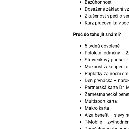
Bezúhonnost
Dosažené základní vz
Zkušenost s péčí o se
Kurz pracovníka v so
Proč do toho jít s námi?
5 týdnů dovolené
Pololetní odměny – 2x
Stravenkový paušál 
Možnost zakoupení o
Příplatky za noční sm
Den prvňáčka – nárok
Partnerská karta Dr. 
Zaměstnanecké benefi
Multisport karta
Makro karta
Alza benefit – slevy n
T-Mobile – zvýhodněn
Zaměstnanecký progra