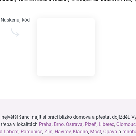
Naskenuj kód
ejvětší šanci najít si práci blízko domova a přestat dojíždět. Vy
, třeba v lokalitách
Praha
,
Brno
,
Ostrava
,
Plzeň
,
Liberec
,
Olomouc
ad Labem
,
Pardubice
,
Zlín
,
Havířov
,
Kladno
,
Most
,
Opava
a
mnoha