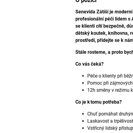
O pozici
Senevida Zátiší je moderní 
profesionální péči lidem s
se klienti cítí bezpečně, 
dětský koutek, knihovna, 
prostředí, přidejte se k n
Stále rosteme, a proto byc
Co vás čeká?
Péče o klienty při bě
Pomoc při zájmových 
12h směny v režimu kr
Co je k tomu potřeba?
Chuť pomáhat druhý
Laskavost a trpělivos
Vstřícný lidský přístu