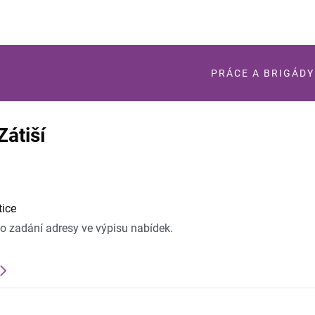
PRÁCE A BRIGÁDY
Zátiší
tice
po zadání adresy ve výpisu nabídek.