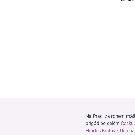
Na Práci za rohem máš n
brigád po celém
Česku
Hradec Králové
,
Ústí n