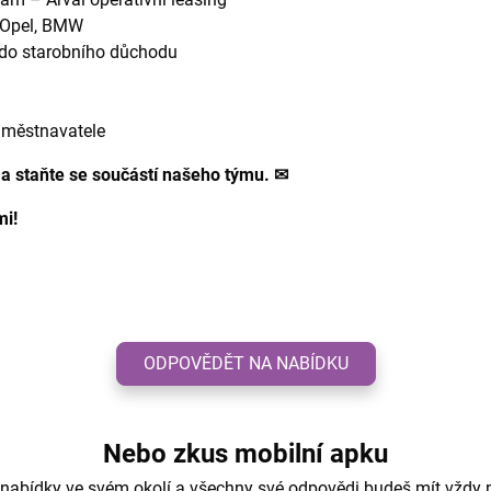
 Opel, BMW
do starobního důchodu
zaměstnavatele
 a staňte se součástí našeho týmu. ✉
mi!
ODPOVĚDĚT NA NABÍDKU
Nebo zkus mobilní apku
 nabídky ve svém okolí a všechny své odpovědi budeš mít vždy 