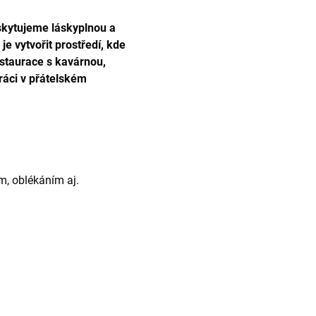
oskytujeme láskyplnou a
e vytvořit prostředí, kde
estaurace s kavárnou,
ráci v přátelském
m, oblékáním aj.