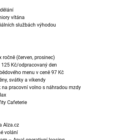
dělání
niory vítána
ciálních službách výhodou
 ročně (červen, prosinec)
– 125 Kč/odpracovaný den
bědového menu v ceně 97 Kč
ěny, svátky a víkendy
 na pracovní volno s náhradou mzdy
Max
ty Cafeterie
a Alza.cz
é volání
m – Arval operativní leasing