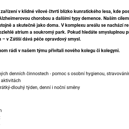
zařízení v klidné vilové čtvrti blízko kunratického lesa, kde p
 Alzheimerovou chorobou a dalšími typy demence. Naším cílem j
důstojně a skutečně jako doma. V komplexu areálu se nachází r
rozlehlé atrium a soukromý park. Pokud hledáte smysluplnou p
ám – v Zátiší dává péče opravdový smysl.
hom rádi v našem týmu přivítali nového kolegu či kolegyni.
žných denních činnostech - pomoc s osobní hygienou, stravování
aktivitách
átký-dlouhý týden, denní i noční směny
m
t
p