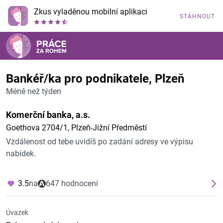
Zkus vyladěnou mobilní aplikaci
STÁHNOUT
Bankéř/ka pro podnikatele, Plzeň
Méně než týden
Komerční banka, a.s.
Goethova 2704/1, Plzeň-Jižní Předměstí
Vzdálenost od tebe uvidíš po zadání adresy ve výpisu
nabídek.
3.5
na
647 hodnocení
Úvazek