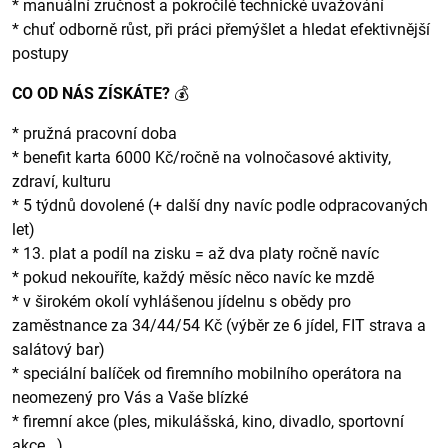
* manuální zručnost a pokročilé technické uvažování
* chuť odborně růst, při práci přemýšlet a hledat efektivnější
postupy
CO OD NÁS ZÍSKÁTE?
💰
* pružná pracovní doba
* benefit karta 6000 Kč/ročně na volnočasové aktivity,
zdraví, kulturu
* 5 týdnů dovolené (+ další dny navíc podle odpracovaných
let)
* 13. plat a podíl na zisku = až dva platy ročně navíc
* pokud nekouříte, každý měsíc něco navíc ke mzdě
* v širokém okolí vyhlášenou jídelnu s obědy pro
zaměstnance za 34/44/54 Kč (výběr ze 6 jídel, FIT strava a
salátový bar)
* speciální balíček od firemního mobilního operátora na
neomezený pro Vás a Vaše blízké
* firemní akce (ples, mikulášská, kino, divadlo, sportovní
akce...)