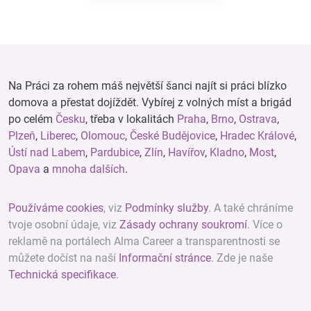
Na Práci za rohem máš největší šanci najít si práci blízko
domova a přestat dojíždět. Vybírej z volných míst a brigád
po celém
Česku
, třeba v lokalitách
Praha
,
Brno
,
Ostrava
,
Plzeň
,
Liberec
,
Olomouc
,
České Budějovice
,
Hradec Králové
,
Ústí nad Labem
,
Pardubice
,
Zlín
,
Havířov
,
Kladno
,
Most
,
Opava
a
mnoha dalších
.
Používáme cookies
, viz
Podmínky služby
. A také chráníme
tvoje osobní údaje, viz
Zásady ochrany soukromí
. Více o
reklamě na portálech Alma Career a transparentnosti se
můžete dočíst na naší
Informační stránce
. Zde je naše
Technická specifikace
.