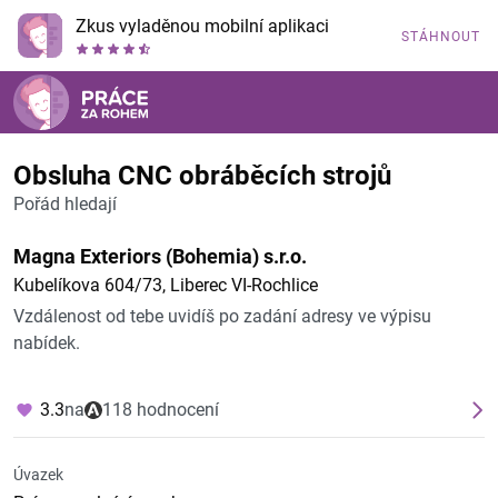
Zkus vyladěnou mobilní aplikaci
STÁHNOUT
Obsluha CNC obráběcích strojů
Pořád hledají
Magna Exteriors (Bohemia) s.r.o.
Kubelíkova 604/73, Liberec VI-Rochlice
Vzdálenost od tebe uvidíš po zadání adresy ve výpisu
nabídek.
3.3
na
118 hodnocení
Úvazek