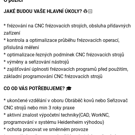
JAKÉ BUDOU VAŠE HLAVNÍ ÚKOLY?
👷🏻
* frézování na CNC frézovacích strojích, obsluha přídavných
zařízení
* kontrola a optimalizace průběhu frézovacích operací,
příslušná měření
* optimalizace řezných podmínek CNC frézovacích strojů
* výměny a seřizování nástrojů
* zajišťování úplnosti frézovacích programů před použitím,
základní programování CNC frézovacích strojů
CO OD VÁS POTŘEBUJEME?
🎓
* ukončené vzdělání v oboru Obráběč kovů nebo Seřizovač
CNC strojů nebo min 3 roky praxe
* aktivní znalost výpočetní techniky(CAD, WorkNC,
programování v systému Heidenheim výhodou)
* ochota pracovat ve směnném provoze