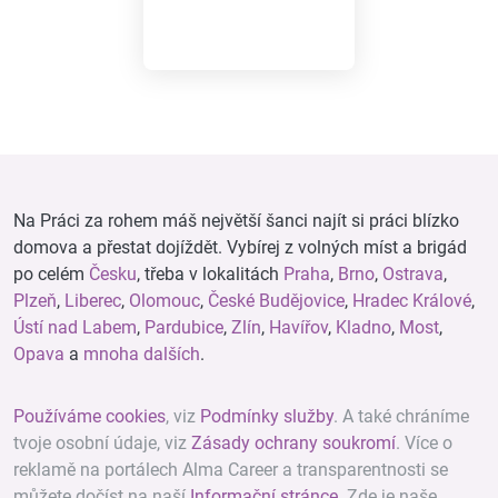
Na Práci za rohem máš největší šanci najít si práci blízko
domova a přestat dojíždět. Vybírej z volných míst a brigád
po celém
Česku
, třeba v lokalitách
Praha
,
Brno
,
Ostrava
,
Plzeň
,
Liberec
,
Olomouc
,
České Budějovice
,
Hradec Králové
,
Ústí nad Labem
,
Pardubice
,
Zlín
,
Havířov
,
Kladno
,
Most
,
Opava
a
mnoha dalších
.
Používáme cookies
, viz
Podmínky služby
. A také chráníme
tvoje osobní údaje, viz
Zásady ochrany soukromí
. Více o
reklamě na portálech Alma Career a transparentnosti se
můžete dočíst na naší
Informační stránce
. Zde je naše