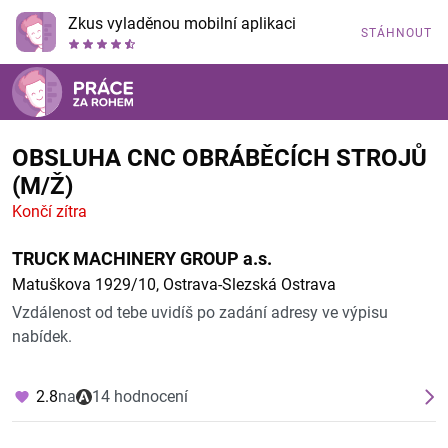
Zkus vyladěnou mobilní aplikaci
STÁHNOUT
OBSLUHA CNC OBRÁBĚCÍCH STROJŮ
(M/Ž)
Končí zítra
TRUCK MACHINERY GROUP a.s.
Matuškova 1929/10, Ostrava-Slezská Ostrava
Vzdálenost od tebe uvidíš po zadání adresy ve výpisu
nabídek.
2.8
na
14 hodnocení