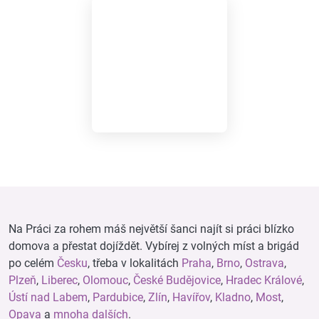
Na Práci za rohem máš největší šanci najít si práci blízko
domova a přestat dojíždět. Vybírej z volných míst a brigád
po celém
Česku
, třeba v lokalitách
Praha
,
Brno
,
Ostrava
,
Plzeň
,
Liberec
,
Olomouc
,
České Budějovice
,
Hradec Králové
,
Ústí nad Labem
,
Pardubice
,
Zlín
,
Havířov
,
Kladno
,
Most
,
Opava
a
mnoha dalších
.