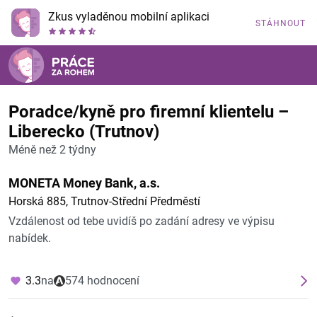
Zkus vyladěnou mobilní aplikaci
STÁHNOUT
Poradce/kyně pro firemní klientelu –
Liberecko (Trutnov)
Méně než 2 týdny
MONETA Money Bank, a.s.
Horská 885, Trutnov-Střední Předměstí
Vzdálenost od tebe uvidíš po zadání adresy ve výpisu
nabídek.
3.3
na
574 hodnocení