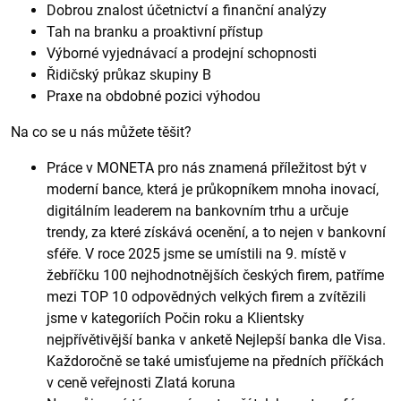
Dobrou znalost účetnictví a finanční analýzy
Tah na branku a proaktivní přístup
Výborné vyjednávací a prodejní schopnosti
Řidičský průkaz skupiny B
Praxe na obdobné pozici výhodou
Na co se u nás můžete těšit?
Práce v MONETA pro nás znamená příležitost být v
moderní bance, která je průkopníkem mnoha inovací,
digitálním leaderem na bankovním trhu a určuje
trendy, za které získává ocenění, a to nejen v bankovní
sféře. V roce 2025 jsme se umístili na 9. místě v
žebříčku 100 nejhodnotnějších českých firem, patříme
mezi TOP 10 odpovědných velkých firem a zvítězili
jsme v kategoriích Počin roku a Klientsky
nejpřívětivější banka v anketě Nejlepší banka dle Visa.
Každoročně se také umisťujeme na předních příčkách
v ceně veřejnosti Zlatá koruna