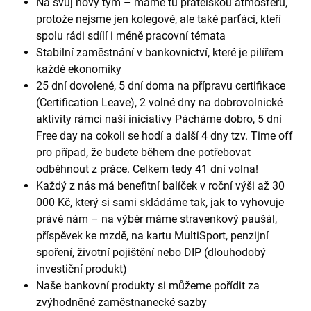
Na svůj nový tým – máme tu přátelskou atmosféru,
protože nejsme jen kolegové, ale také parťáci, kteří
spolu rádi sdílí i méně pracovní témata
Stabilní zaměstnání v bankovnictví, které je pilířem
každé ekonomiky
25 dní dovolené, 5 dní doma na přípravu certifikace
(Certification Leave), 2 volné dny na dobrovolnické
aktivity rámci naší iniciativy Pácháme dobro, 5 dní
Free day na cokoli se hodí a další 4 dny tzv. Time off
pro případ, že budete během dne potřebovat
odběhnout z práce. Celkem tedy 41 dní volna!
Každý z nás má benefitní balíček v roční výši až 30
000 Kč, který si sami skládáme tak, jak to vyhovuje
právě nám – na výběr máme stravenkový paušál,
příspěvek ke mzdě, na kartu MultiSport, penzijní
spoření, životní pojištění nebo DIP (dlouhodobý
investiční produkt)
Naše bankovní produkty si můžeme pořídit za
zvýhodněné zaměstnanecké sazby