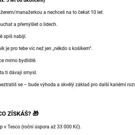
. 5 let od ukončení)
žerem/manažerkou a nechceš na to čekat 10 let.
chat a přemýšlet o lidech.
 spíš nabíjí.
k je pro tebe víc než jen „někdo s košíkem“.
ce mimo bydliště.
ta ti dávají smysl.
eztratíš se – bude výhoda a skvělý základ pro další kariérní roz
CO ZÍSKÁŚ? 🎁
 v Tesco (roční úspora až 33 000 Kč).