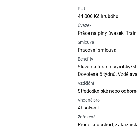
Plat
44 000 Kč hrubého
Úvazek
Práce na plný úvazek, Trai
Smlouva
Pracovní smlouva
Benefity
Sleva na firemní výrobky/sl
Dovolená 5 týdnů, Vzdělávac
Vzdělání
Středoškolské nebo odborné
Vhodné pro
Absolvent
Zařazené
Prodej a obchod, Zákaznick