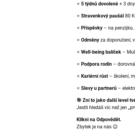
⭐
5 týdnů dovolené
+ 3 dny
⭐
Stravenkový paušál
80 K
⭐
Příspěvky
– na penzijko, 
⭐
Odměny
za doporučení, v
⭐
Well-being balíček
– Mult
⭐
Podpora rodin
– dorovnání
⭐
Kariérní růst
– školení, m
⭐
Slevy u partnerů
– elektr
🎯 Zní to jako další level t
Jestli hledáš víc než jen „p
Klikni na Odpovědět.
Zbytek je na nás 😉