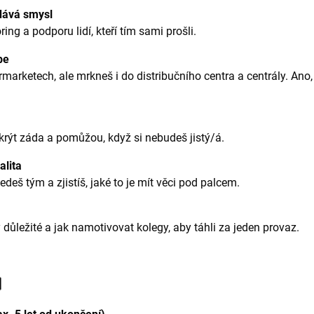
dává smysl
ng a podporu lidí, kteří tím sami prošli.
be
rmarketech, ale mrkneš i do distribučního centra a centrály. Ano,
krýt záda a pomůžou, když si nebudeš jistý/á.
alita
edeš tým a zjistíš, jaké to je mít věci pod palcem.
 důležité a jak namotivovat kolegy, aby táhli za jeden provaz.
