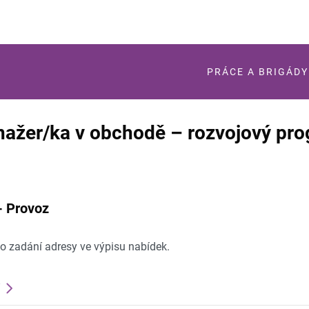
PRÁCE A BRIGÁDY
ažer/ka v obchodě – rozvojový pro
- Provoz
po zadání adresy ve výpisu nabídek.