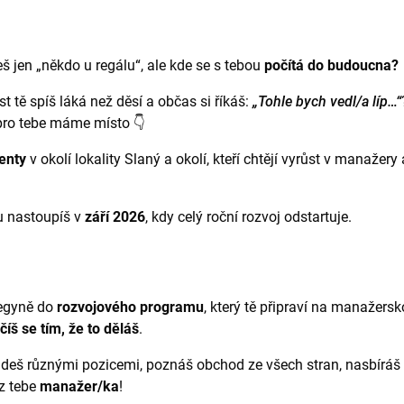
š jen „někdo u regálu“, ale kde se s tebou
počítá do budoucna?
t tě spíš láká než děsí a občas si říkáš:
„Tohle bych vedl/a líp…“
pro tebe máme místo 👇
enty
v okolí lokality Slaný a okolí, kteří chtějí vyrůst v manažery 
 nastoupíš v
září 2026
, kdy celý roční rozvoj odstartuje.
egyně do
rozvojového programu
, který tě připraví na manažers
číš se tím, že to děláš
.
jdeš různými pozicemi, poznáš obchod ze všech stran, nasbíráš 
z tebe
manažer/ka
!