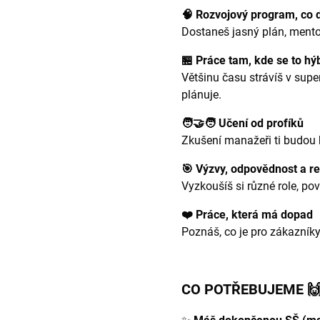
🧠 Rozvojový program, co 
Dostaneš jasný plán, mentori
🏪 Práce tam, kde se to hý
Většinu času strávíš v supe
plánuje.
🧑🤝🧑 Učení od profíků
Zkušení manažeři ti budou 
🎯 Výzvy, odpovědnost a re
Vyzkoušíš si různé role, pov
❤️ Práce, která má dopad
Poznáš, co je pro zákazníky
CO POTŘEBUJEME 