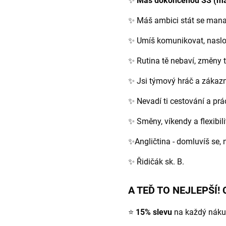
✨
Máš dokončenou SŠ (max
✨ Máš ambici stát se mana
✨ Umíš komunikovat, naslou
✨ Rutina tě nebaví, změny tě
✨ Jsi týmový hráč a zákazní
✨ Nevadí ti cestování a prá
✨ Směny, víkendy a flexibili
✨Angličtina - domluvíš se, n
✨ Řidičák sk. B.
A TEĎ TO NEJLEPŠÍ! 
⭐
15% slevu
na každý nákup