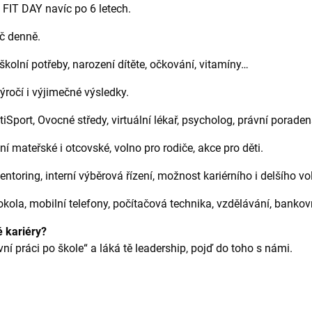
 FIT DAY navíc po 6 letech.
č denně.
školní potřeby, narození dítěte, očkování, vitamíny…
ýročí i výjimečné výsledky.
iSport, Ovocné středy, virtuální lékař, psycholog, právní poraden
 mateřské i otcovské, volno pro rodiče, akce pro děti.
entoring, interní výběrová řízení, možnost kariérního i delšího vo
okola, mobilní telefony, počítačová technika, vzdělávání, bankov
vé kariéry?
rvní práci po škole“ a láká tě leadership, pojď do toho s námi.