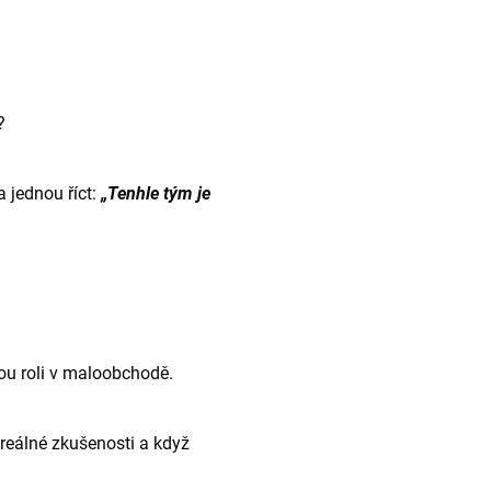
?
a jednou říct:
„Tenhle tým je
kou roli v maloobchodě.
reálné zkušenosti a když