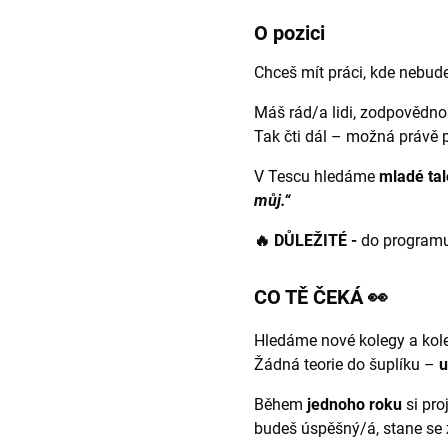
O pozici
Chceš mít práci, kde nebude
Máš rád/a lidi, zodpovědnos
Tak čti dál – možná právě 
V Tescu hledáme
mladé tal
můj.“
🔥 DŮLEŽITÉ -
do programu
CO TĚ ČEKÁ 👀
Hledáme nové kolegy a kol
Žádná teorie do šuplíku –
u
Během
jednoho roku
si pro
budeš úspěšný/á, stane se 