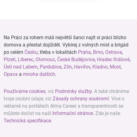
Na Práci za rohem máš největší šanci najít si práci blízko
domova a přestat dojíždět. Vybírej z volných míst a brigád
po celém
Česku
, třeba v lokalitách
Praha
,
Brno
,
Ostrava
,
Plzeň
,
Liberec
,
Olomouc
,
České Budějovice
,
Hradec Králové
,
Ústí nad Labem
,
Pardubice
,
Zlín
,
Havířov
,
Kladno
,
Most
,
Opava
a
mnoha dalších
.
Používáme cookies
, viz
Podmínky služby
. A také chráníme
tvoje osobní údaje, viz
Zásady ochrany soukromí
. Více o
reklamě na portálech Alma Career a transparentnosti se
můžete dočíst na naší
Informační stránce
. Zde je naše
Technická specifikace
.