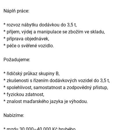
Náplň práce:
* rozvoz nábytku dodávkou do 3,5 t,
* příjem, výdej a manipulace se zbožím ve skladu,
* příprava objednávek,
* péče o svěřené vozidlo.
Požadujeme:
* řidičský průkaz skupiny B,
* zkušenosti s řízením dodávkových vozidel do 3,5 t,
* spolehlivost, samostatnost a zodpovědný přístup,
* fyzickou zdatnost,
* znalost maďarského jazyka je výhodou.
Nabízíme:
* mzdu 30 000–40 000 Kč hrubého,