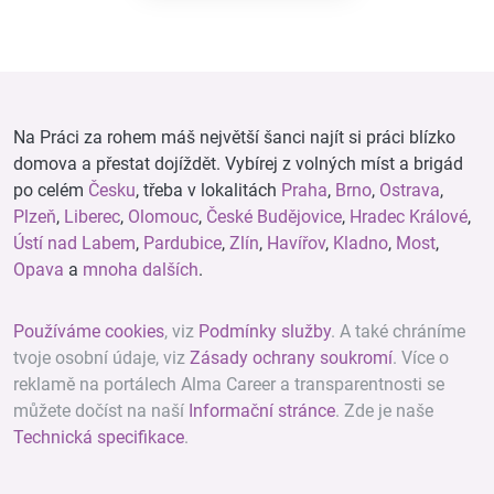
Na Práci za rohem máš největší šanci najít si práci blízko
domova a přestat dojíždět. Vybírej z volných míst a brigád
po celém
Česku
, třeba v lokalitách
Praha
,
Brno
,
Ostrava
,
Plzeň
,
Liberec
,
Olomouc
,
České Budějovice
,
Hradec Králové
,
Ústí nad Labem
,
Pardubice
,
Zlín
,
Havířov
,
Kladno
,
Most
,
Opava
a
mnoha dalších
.
Používáme cookies
, viz
Podmínky služby
. A také chráníme
tvoje osobní údaje, viz
Zásady ochrany soukromí
. Více o
reklamě na portálech Alma Career a transparentnosti se
můžete dočíst na naší
Informační stránce
. Zde je naše
Technická specifikace
.