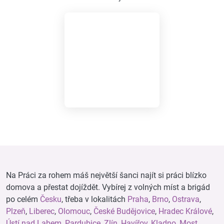
Na Práci za rohem máš největší šanci najít si práci blízko
domova a přestat dojíždět. Vybírej z volných míst a brigád
po celém
Česku
, třeba v lokalitách
Praha
,
Brno
,
Ostrava
,
Plzeň
,
Liberec
,
Olomouc
,
České Budějovice
,
Hradec Králové
,
Ústí nad Labem
,
Pardubice
,
Zlín
,
Havířov
,
Kladno
,
Most
,