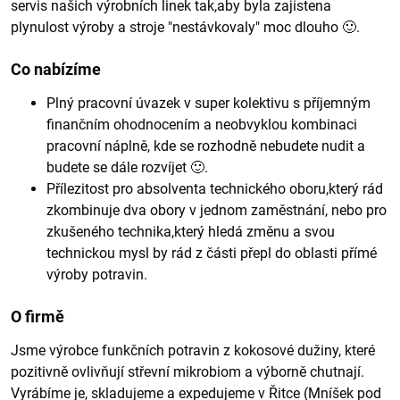
servis našich výrobních linek tak,aby byla zajistena
plynulost výroby a stroje "nestávkovaly" moc dlouho 🙂.
Co nabízíme
Plný pracovní úvazek v super kolektivu s příjemným
finančním ohodnocením a neobvyklou kombinaci
pracovní náplně, kde se rozhodně nebudete nudit a
budete se dále rozvíjet 🙂.
Přílezitost pro absolventa technického oboru,který rád
zkombinuje dva obory v jednom zaměstnání, nebo pro
zkušeného technika,který hledá změnu a svou
technickou mysl by rád z části přepl do oblasti přímé
výroby potravin.
O firmě
Jsme výrobce funkčních potravin z kokosové dužiny, které
pozitivně ovlivňují střevní mikrobiom a výborně chutnají.
Vyrábíme je, skladujeme a expedujeme v Řitce (Mníšek pod