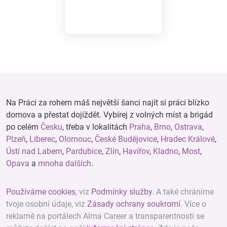
Na Práci za rohem máš největší šanci najít si práci blízko
domova a přestat dojíždět. Vybírej z volných míst a brigád
po celém
Česku
, třeba v lokalitách
Praha
,
Brno
,
Ostrava
,
Plzeň
,
Liberec
,
Olomouc
,
České Budějovice
,
Hradec Králové
,
Ústí nad Labem
,
Pardubice
,
Zlín
,
Havířov
,
Kladno
,
Most
,
Opava
a
mnoha dalších
.
Používáme cookies
, viz
Podmínky služby
. A také chráníme
tvoje osobní údaje, viz
Zásady ochrany soukromí
. Více o
reklamě na portálech Alma Career a transparentnosti se