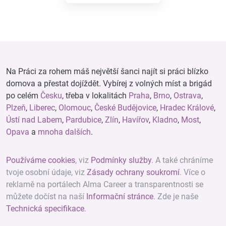
Na Práci za rohem máš největší šanci najít si práci blízko
domova a přestat dojíždět. Vybírej z volných míst a brigád
po celém
Česku
, třeba v lokalitách
Praha
,
Brno
,
Ostrava
,
Plzeň
,
Liberec
,
Olomouc
,
České Budějovice
,
Hradec Králové
,
Ústí nad Labem
,
Pardubice
,
Zlín
,
Havířov
,
Kladno
,
Most
,
Opava
a
mnoha dalších
.
Používáme cookies
, viz
Podmínky služby
. A také chráníme
tvoje osobní údaje, viz
Zásady ochrany soukromí
. Více o
reklamě na portálech Alma Career a transparentnosti se
můžete dočíst na naší
Informační stránce
. Zde je naše
Technická specifikace
.