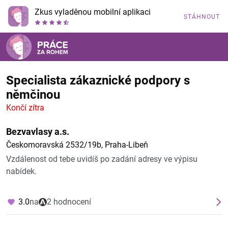
Zkus vyladěnou mobilní aplikaci
STÁHNOUT
Specialista zákaznické podpory s
němčinou
Končí zítra
Bezvavlasy a.s.
Českomoravská 2532/19b, Praha-Libeň
Vzdálenost od tebe uvidíš po zadání adresy ve výpisu
nabídek.
3.0
na
2 hodnocení