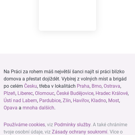
Na Práci za rohem máš největší šanci najít si práci blízko
domova a přestat dojíždět. Vybírej z volných míst a brigád
po celém
Česku
, třeba v lokalitách
Praha
,
Brno
,
Ostrava
,
Plzeň
,
Liberec
,
Olomouc
,
České Budějovice
,
Hradec Králové
,
Ústí nad Labem
,
Pardubice
,
Zlín
,
Havířov
,
Kladno
,
Most
,
Opava
a
mnoha dalších
.
Používáme cookies
, viz
Podmínky služby
. A také chráníme
tvoje osobní údaje, viz
Zásady ochrany soukromí
. Více o