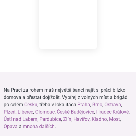
Na Práci za rohem máš největší šanci najít si práci blízko
domova a přestat dojíždět. Vybírej z volných míst a brigád
po celém
Česku
, třeba v lokalitách
Praha
,
Brno
,
Ostrava
,
Plzeň
,
Liberec
,
Olomouc
,
České Budějovice
,
Hradec Králové
,
Ústí nad Labem
,
Pardubice
,
Zlín
,
Havířov
,
Kladno
,
Most
,
Opava
a
mnoha dalších
.