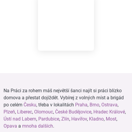
Na Práci za rohem máš největší šanci najít si práci blízko
domova a přestat dojíždět. Vybírej z volných míst a brigád
po celém
Česku
, třeba v lokalitách
Praha
,
Brno
,
Ostrava
,
Plzeň
,
Liberec
,
Olomouc
,
České Budějovice
,
Hradec Králové
,
Ústí nad Labem
,
Pardubice
,
Zlín
,
Havířov
,
Kladno
,
Most
,
Opava
a
mnoha dalších
.